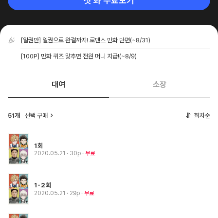
첫 화 무료보기
[일권만] 일권으로 완결까지! 로맨스 만화 단편
(~8/31)
[100P] 만화 퀴즈 맞추면 전원 머니 지급!
(~8/9)
대여
소장
51개
선택 구매
회차순
1회
2020.05.21
· 30p
무료
1-2회
2020.05.21
· 29p
무료