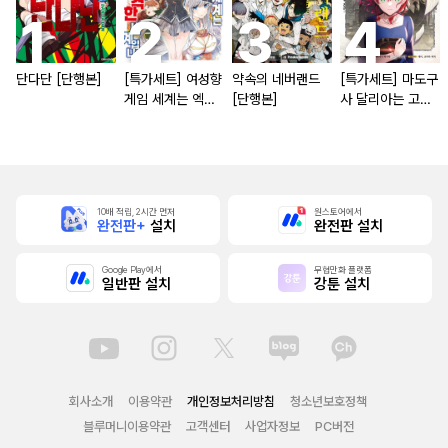
단다단 [단행본]
[특가세트] 여성향
약속의 네버랜드
[특가세트] 마도구
게임 세계는 엑스
[단행본]
사 달리아는 고개
트라에게 엄격한
숙이지 않아
세계입니다
10배 적립, 2시간 먼저
원스토어에서
완전판+
설치
완전판 설치
Google Play에서
무협만화 플랫폼
일반판 설치
강툰 설치
회사소개
이용약관
개인정보처리방침
청소년보호정책
블루머니이용약관
고객센터
사업자정보
PC버전