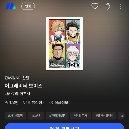
만화
판타지/SF · 완결
어그래비티 보이즈
나카무라 아츠시
1.3천
리뷰작성
작품정보
#개그/코믹
#소년
#판타지/SF
#인외존재
#5천~1만원
#50