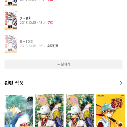
7~8회
2018.10.18
· 18p
무료
9~10회
2018.10.18
· 16p
소장전용
··· 펼치기
관련 작품