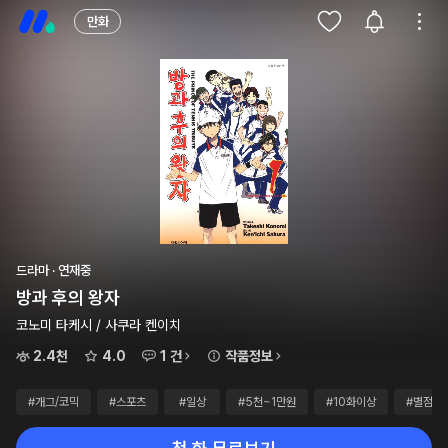
만화
드라마 · 연재중
방과 후의 왕자
코노미 타케시 / 사쿠라 켄이치
2.4천
4.0
1 건
작품정보
#개그/코믹
#스포츠
#일상
#5천~1만원
#10화이상
#별점4