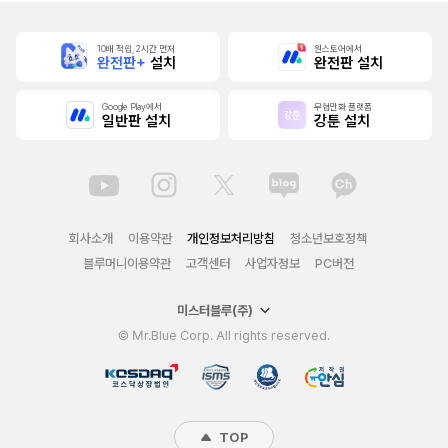
10배 적립, 2시간 먼저
원스토어에서
완전판+
설치
완전판 설치
Google Play에서
무협만화 플랫폼
일반판 설치
강툰 설치
회사소개
이용약관
개인정보처리방침
청소년보호정책
블루머니이용약관
고객센터
사업자정보
PC버전
미스터블루(주)
© Mr.Blue Corp. All rights reserved.
TOP