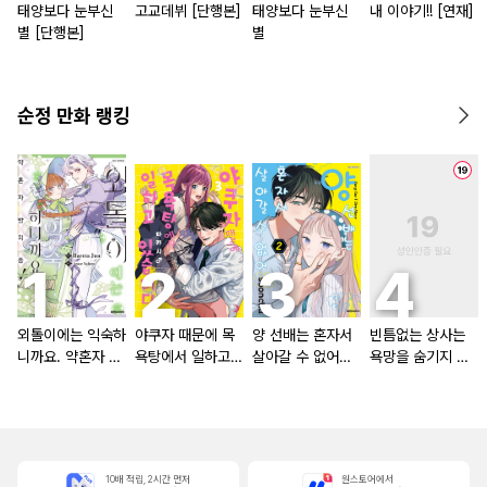
태양보다 눈부신
고교데뷔 [단행본]
태양보다 눈부신
내 이야기!! [연재]
별 [단행본]
별
순정 만화 랭킹
외톨이에는 익숙하
야쿠자 때문에 목
양 선배는 혼자서
빈틈없는 상사는
니까요. 약혼자 방
욕탕에서 일하고
살아갈 수 없어
욕망을 숨기지 않
치 중!
있습니다
[단행본]
는다 (완전판) [스
크롤]
10배 적립, 2시간 먼저
원스토어에서