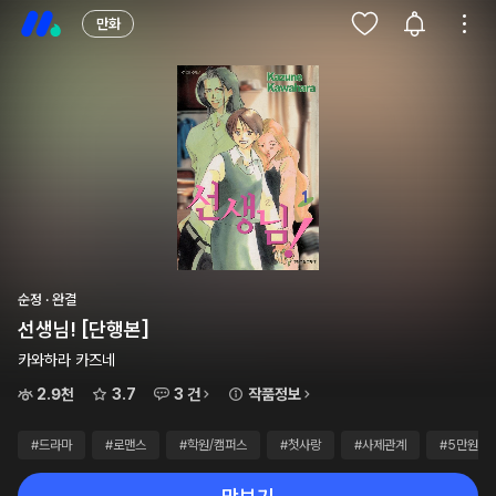
만화
순정 · 완결
선생님! [단행본]
카와하라 카즈네
2.9천
3.7
3 건
작품정보
#드라마
#로맨스
#학원/캠퍼스
#첫사랑
#사제관계
#5만원+