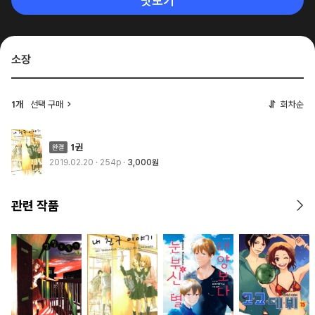
맛보기
소장
1개
선택 구매
회차순
1권
2019.02.20
· 254p
3,000원
관련 작품