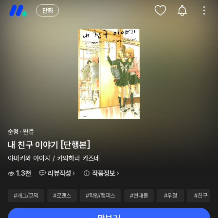
만화
순정 · 완결
내 친구 이야기 [단행본]
야마카와 아이지 / 카와하라 카즈네
1.3천
리뷰작성
작품정보
#개그/코믹
#로맨스
#학원/캠퍼스
#현대물
#우정
#친구