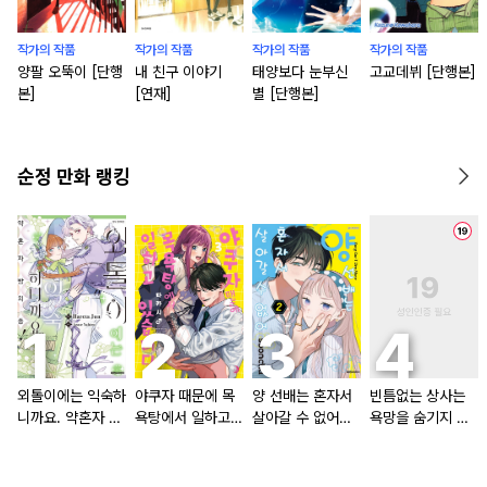
작가의 작품
작가의 작품
작가의 작품
작가의 작품
양팔 오뚝이 [단행
내 친구 이야기
태양보다 눈부신
고교데뷔 [단행본]
본]
[연재]
별 [단행본]
순정 만화 랭킹
외톨이에는 익숙하
야쿠자 때문에 목
양 선배는 혼자서
빈틈없는 상사는
니까요. 약혼자 방
욕탕에서 일하고
살아갈 수 없어
욕망을 숨기지 않
치 중!
있습니다
[단행본]
는다 (완전판) [스
크롤]