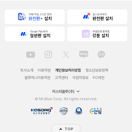
10배 적립, 2시간 먼저
원스토어에서
완전판+
설치
완전판 설치
Google Play에서
무협만화 플랫폼
일반판 설치
강툰 설치
회사소개
이용약관
개인정보처리방침
청소년보호정책
블루머니이용약관
고객센터
사업자정보
PC버전
미스터블루(주)
© Mr.Blue Corp. All rights reserved.
TOP