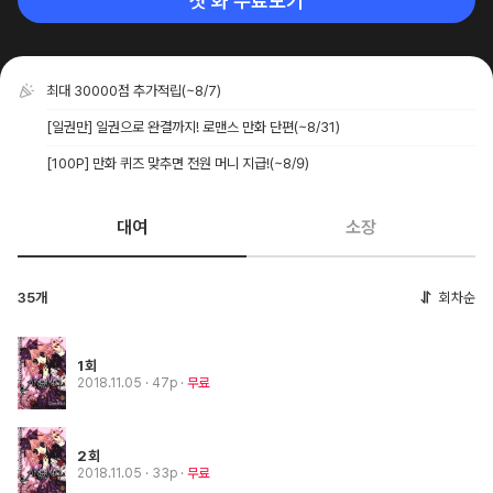
첫 화 무료보기
최대 30000점 추가적립
(~8/7)
[일권만] 일권으로 완결까지! 로맨스 만화 단편
(~8/31)
[100P] 만화 퀴즈 맞추면 전원 머니 지급!
(~8/9)
대여
소장
35개
회차순
1회
2018.11.05
· 47p
무료
2회
2018.11.05
· 33p
무료