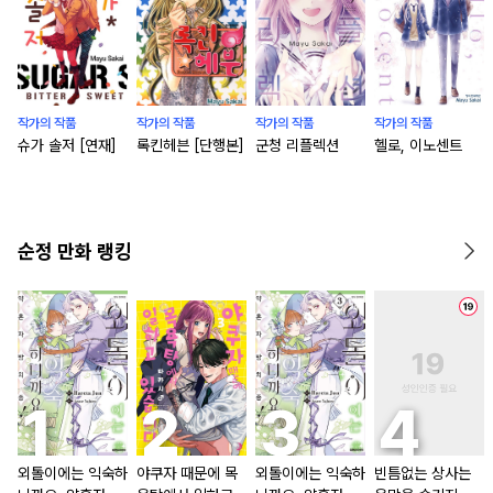
작가의 작품
작가의 작품
작가의 작품
작가의 작품
슈가 솔저 [연재]
록킨헤븐 [단행본]
군청 리플렉션
헬로, 이노센트
순정 만화 랭킹
외톨이에는 익숙하
야쿠자 때문에 목
외톨이에는 익숙하
빈틈없는 상사는