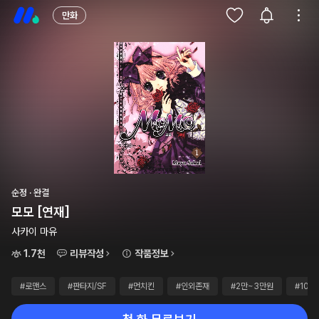
만화
순정 · 완결
모모 [연재]
사카이 마유
1.7천
리뷰작성
작품정보
#로맨스
#판타지/SF
#먼치킨
#인외존재
#2만~3만원
#10화