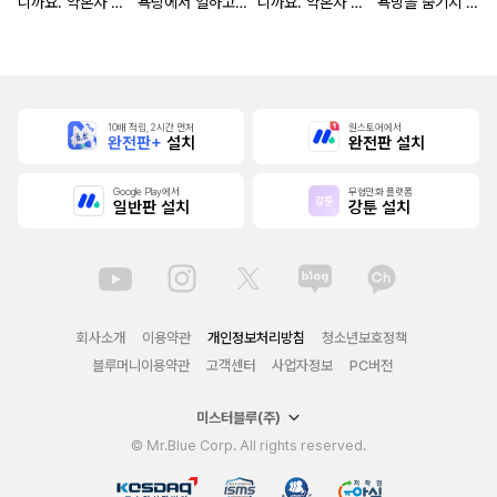
니까요. 약혼자 방
욕탕에서 일하고
니까요. 약혼자 방
욕망을 숨기지 않
치 중!
있습니다
치 중! [단행본]
는다 (완전판) [스
크롤]
10배 적립, 2시간 먼저
원스토어에서
완전판+
설치
완전판 설치
Google Play에서
무협만화 플랫폼
일반판 설치
강툰 설치
회사소개
이용약관
개인정보처리방침
청소년보호정책
블루머니이용약관
고객센터
사업자정보
PC버전
미스터블루(주)
© Mr.Blue Corp. All rights reserved.