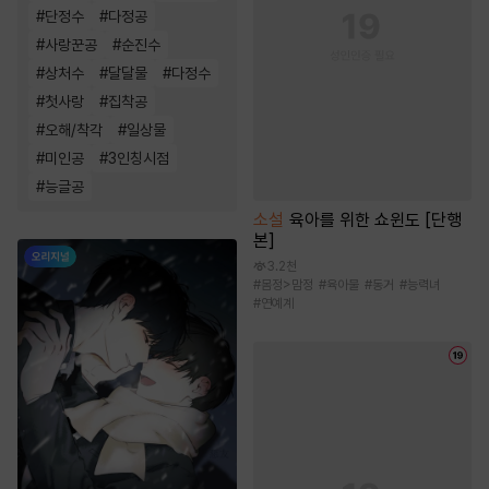
#
단정수
#
다정공
#
사랑꾼공
#
순진수
#
상처수
#
달달물
#
다정수
#
첫사랑
#
집착공
#
오해/착각
#
일상물
#
미인공
#
3인칭시점
#
능글공
소설
육아를 위한 쇼윈도 [단행
본]
3.2천
#
몸정>맘정
#
육아물
#
동거
#
능력녀
#
연예계