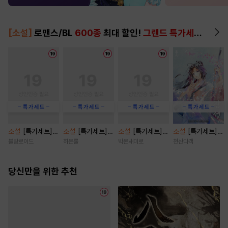
[소설]
로맨스/BL
600종
최대 할인!
그랜드 특가세트
▶
소설
[특가세트]
소설
[특가세트]
소설
[특가세트] P
소설
[특가세트]
앤 에프터(And Af
코튼 프라이드(co
laything [단행
잠성 [단행본]
블랑로이드
허은률
박온새미로
천산다객
ter) [단행본]
tton pride) [단
본]
행본]
당신만을 위한 추천