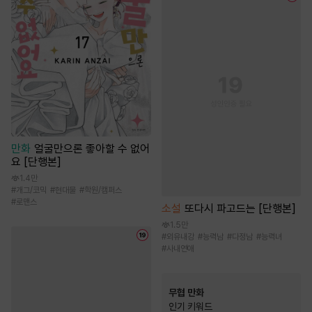
만화
얼굴만으론 좋아할 수 없어
요 [단행본]
1.4만
#
개그/코믹
#
현대물
#
학원/캠퍼스
#
로맨스
소설
또다시 파고드는 [단행본]
1.5만
#
외유내강
#
능력남
#
다정남
#
능력녀
#
사내연애
무협 만화
인기 키워드