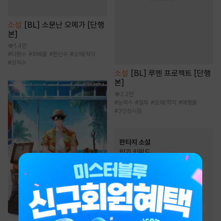
소설
[BL] 소문난 오메가 [단행
본]
1.4만
#
다정수
#
피폐물
#
헌신수
#
오해/착각
#
상처수
소설
[BL] 루멘 프로젝트 [단행
본]
2.2만
#
능력수
#
질투
#
오해/착각
#
애절물
#
3인칭시점
판타지 소설
인기 키워드
#
전쟁물
#
생존물
#
빙의물
#
전문직
#
시스템
#
먼치킨
#
통쾌함
#
스포츠물
#
환생물
#
유쾌함
#
회귀물
#
게임시스템
#
경영/기업