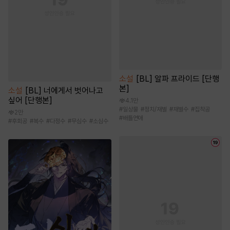
소설
[BL] 알파 프라이드 [단행
본]
소설
[BL] 너에게서 벗어나고
싶어 [단행본]
4.1만
#
일상물
#
정치/재벌
#
재벌수
#
집착공
2만
#
배틀연애
#
후회공
#
복수
#
다정수
#
무심수
#
소심수