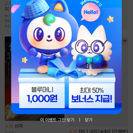
소설
인벤토리로 암시장의 거물
#
천재
#
성장물
#
비장함
이 되었다.
#
재벌물
#
이능력
7.7만
#
용병
#
먼치킨
#
이능력
#
현대판타지
#
차원이동물
#
복수물
#
군인
이 이벤트 그만 보기
닫기
소설
선자
소설
[BL] 금리(金利) [단행본]