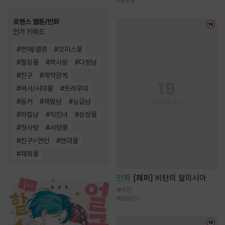
#
동양풍
로맨스 웹툰/만화
인기 키워드
#
연애/결혼
#
오피스물
#
힐링물
#
짝사랑
#
다정남
#
친구
#
계약관계
#
역사/시대물
#
트라우마
#
동거
#
재벌남
#
능글남
#
까칠남
#
직진녀
#
성장물
#
첫사랑
#
서양풍
#
친구>연인
#
현대물
#
재회물
만화
[페퍼] 비탄의 알리시아
5만
#
남성인기