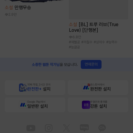
소설
만행무승
2.9만
소설
[BL] 트루 러브(True
Love) [단행본]
6.8만
#
재벌공
#
까칠수
#
상처수
#
능력수
#
능글공
연재문의
소중한 웹툰 작가님
을 모십니다.
10배 적립, 2시간 먼저
원스토어에서
완전판+
설치
완전판 설치
Google Play에서
무협만화 플랫폼
일반판 설치
강툰 설치