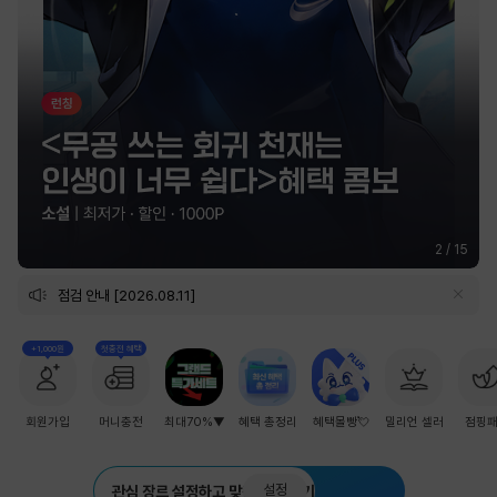
2
/
15
점검 안내 [2026.08.11]
+1,000원
첫충전 혜택
회원가입
머니충전
최대70%▼
혜택 총정리
혜택몰빵💘
밀리언 셀러
점핑
설정
관심 장르 설정하고 맞춤 추천 받기