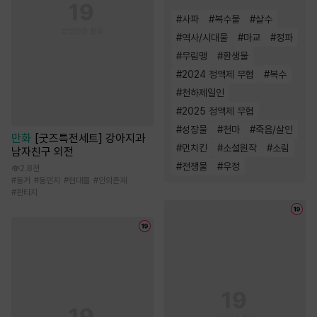
#
사파
#
복수물
#
살수
#
역사/시대물
#
마교
#
정파
#
무림맹
#
환생물
#
2024 정액제 무협
#
복수
#
천하제일인
#
2025 정액제 무협
#
성장물
#
천마
#
죽음/살인
만화
[굿즈특전세트] 강아지과
#
먼치킨
#
소설원작
#
소림
남자친구 외전
#
전쟁물
#
우정
2.8천
#
동거
#
동인지
#
현대물
#
인외존재
#
판타지