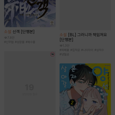
소설
신객 [단행본]
소설
[BL] 그러니까 책임져요
7.8만
[단행본]
#
신무협
#
성장물
#
복수물
1.3만
#
피폐물
#
집착공
#
나이차이
#
상처수
#
냉혈공