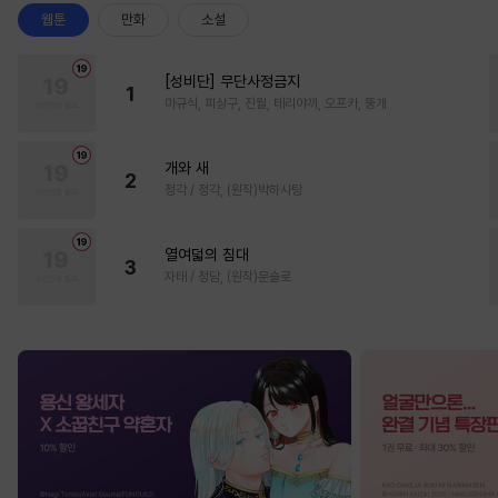
웹툰
만화
소설
[성비단] 무단사정금지
1
마규식, 피상구, 진월, 테리야끼, 오프카, 뚱개
개와 새
2
정각 / 정각, (원작)박하사탕
열여덟의 침대
3
자태 / 청담, (원작)문슬로