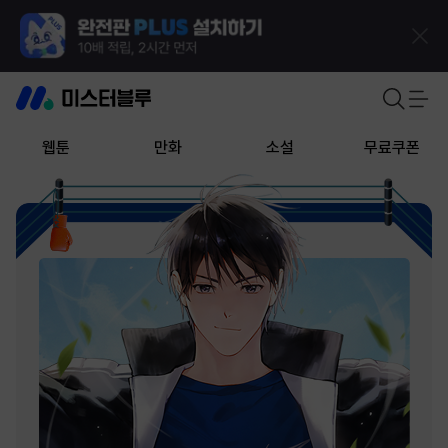
웹툰
만화
소설
무료쿠폰