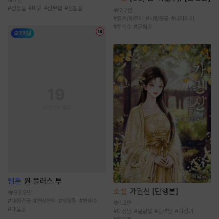
7만
#
성장물
#
마교
#
신무협
#
선협물
2.2만
#
동거/배우자
#
사랑꾼공
#
나이차이
#
헌신수
#
굴림수
웹툰
원 플러스 투
소설
가권신 [단행본]
93.9만
#
대형견공
#
연상연하
#
첫경험
#
변태수
1.2만
#
대물공
#
다정남
#
달달물
#
능력남
#
다정녀