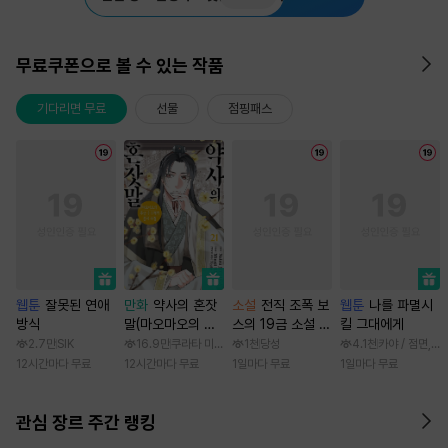
무료쿠폰으로 볼 수 있는 작품
기다리면 무료
선물
점핑패스
웹툰
잘못된 연애
만화
약사의 혼잣
소설
전직 조폭 보
웹툰
나를 파멸시
방식
말(마오마오의 후
스의 19금 소설 속
킬 그대에게
궁 수수께끼 풀이
가정부 빙의기
2.7만
SIK
16.9만
쿠라타 미노지 / 휴우가 나츠
1천
당성
4.1천
카야 / 점면, 
수첩)
12시간마다 무료
12시간마다 무료
1일마다 무료
1일마다 무료
관심 장르 주간 랭킹