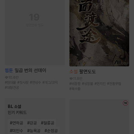
웹툰
일곱 번의 선데이
소설
팔면도도
10.6만
11.9만
#
현대물
#
첫사랑
#
연상수
#
개그/코믹
#
비장함
#
성장물
#
먼치킨
#
전통무협
#
대형견공
#
복수물
BL 소설
인기 키워드
#
연하공
#
강공
#
절륜공
#
미인수
#
능욕공
#
순정공