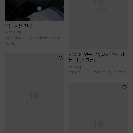
웹툰
나쁜 친구
236.2만
#
학원/캠퍼스
#
단정수
#
미인수
#
상처공
#
현대물
만화
돈 없는 유부녀가 월세 내
는 법 [스크롤]
3.5만
#
능욕
#
하드코어
#
거유
#
모럴리스
#
유혹