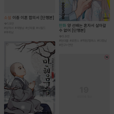
소설
이중 이혼 합의서 [단행본]
1.9만
만화
양 선배는 혼자서 살아갈
#
상처녀
#
재벌남
#
신파물
#
시월드
수 없어 [단행본]
#
후회남
5.9천
#
현대물
#
로맨스
#
학원/캠퍼스
#
다정남
#
친구>연인