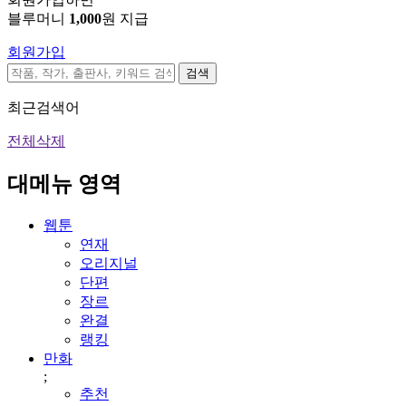
블루머니
1,000
원 지급
회원가입
검색
최근검색어
전체삭제
대메뉴 영역
웹툰
연재
오리지널
단편
장르
완결
랭킹
만화
;
추천