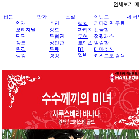
전체보기 
웹툰
만화
이벤트
내 서
소설
연재
추천
기다리면 무료
랭킹
오리지널
장르
선물함
판타지
단편
무협관
점핑패스
무협
장르
성인관
알림함
로맨스
완결
무료
BL
테마추천
일반
랭킹
랭킹
키워드로 검색