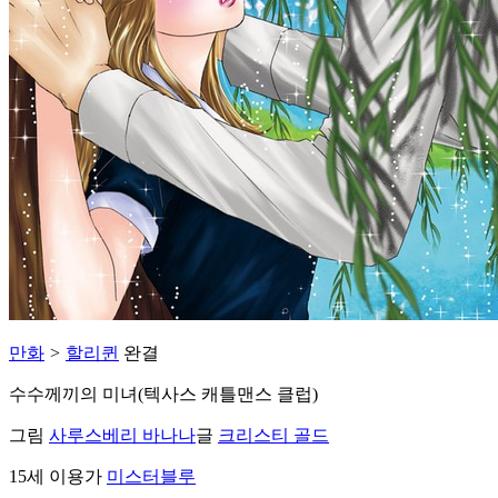
만화
>
할리퀸
완결
수수께끼의 미녀(텍사스 캐틀맨스 클럽)
그림
사루스베리 바나나
글
크리스티 골드
15세 이용가
미스터블루