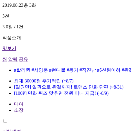
2019.08.23
총 3화
3천
3.0점 / 1건
작품소개
맛보기
찜
알림
공유
#할리퀸
#서양풍
#현대물
#동거
#직진남
#5천원이하
#완
최대 30000점 추가적립
(~8/7)
[일권만] 일권으로 완결까지! 로맨스 만화 단편
(~8/31)
[100P] 만화 퀴즈 맞추면 전원 머니 지급!
(~8/9)
대여
소장