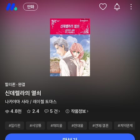
만화
할리퀸 · 완결
신데렐라의 열쇠
나카야마 사라 / 레이첼 토마스
4.8천
2.4
5 건
작품정보
#할리퀸
#서양풍
#재회물
#현대물
#연애/결혼
#계약관계