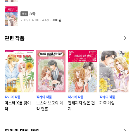
3화
2019.04.08
· 44p
300원
관련 작품
작가의 작품
작가의 작품
작가의 작품
작가의 작품
미스터 X를 찾아
보스와 보모의 계
전해지지 않은 편
가족 게임
라
약 결혼
지