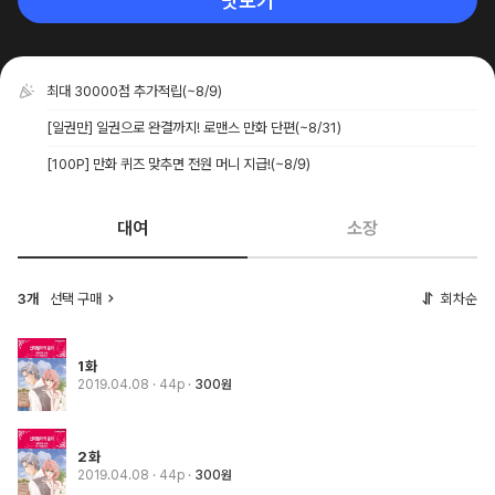
맛보기
최대 30000점 추가적립
(~8/9)
[일권만] 일권으로 완결까지! 로맨스 만화 단편
(~8/31)
[100P] 만화 퀴즈 맞추면 전원 머니 지급!
(~8/9)
대여
소장
3개
선택 구매
회차순
1화
2019.04.08
· 44p
300원
2화
2019.04.08
· 44p
300원