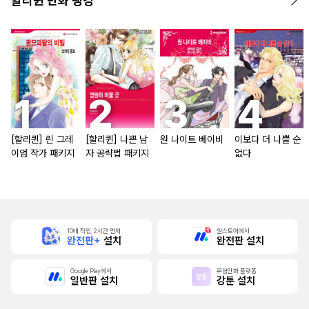
할리퀸 만화 랭킹
[할리퀸] 린 그레
[할리퀸] 나쁜 남
원 나이트 베이비
이보다 더 나쁠 순
이엄 작가 패키지
자 공략법 패키지
없다
10배 적립, 2시간 먼저
원스토어에서
완전판+
설치
완전판 설치
Google Play에서
무협만화 플랫폼
일반판 설치
강툰 설치