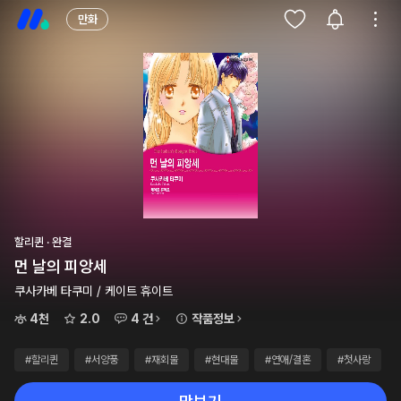
만화
할리퀸 · 완결
먼 날의 피앙세
쿠사카베 타쿠미 / 케이트 휴이트
4천
2.0
4 건
작품정보
#할리퀸
#서양풍
#재회물
#현대물
#연애/결혼
#첫사랑