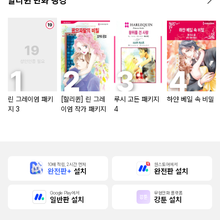
할리퀸 만화 랭킹
린 그레이엄 패키
[할리퀸] 린 그레
루시 고든 패키지
하얀 베일 속 비밀
지 3
이엄 작가 패키지
4
10배 적립, 2시간 먼저
원스토어에서
완전판+
설치
완전판 설치
Google Play에서
무협만화 플랫폼
일반판 설치
강툰 설치