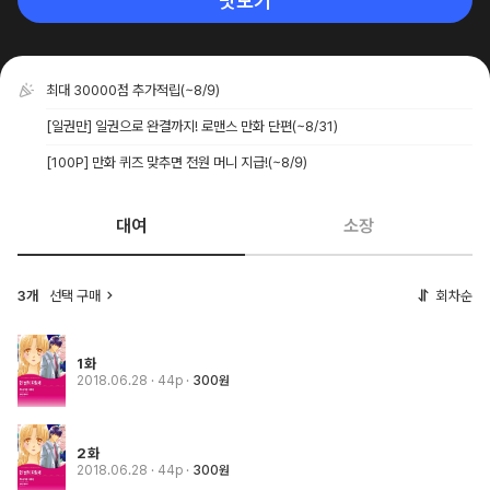
맛보기
최대 30000점 추가적립
(~8/9)
[일권만] 일권으로 완결까지! 로맨스 만화 단편
(~8/31)
[100P] 만화 퀴즈 맞추면 전원 머니 지급!
(~8/9)
대여
소장
3개
선택 구매
회차순
1화
2018.06.28
· 44p
300원
2화
2018.06.28
· 44p
300원