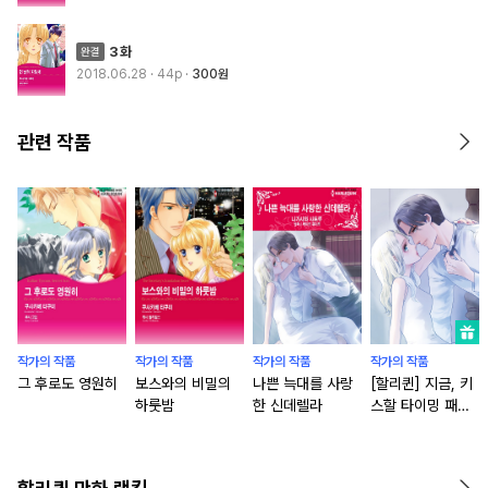
3화
2018.06.28
· 44p
300원
관련 작품
작가의 작품
작가의 작품
작가의 작품
작가의 작품
그 후로도 영원히
보스와의 비밀의
나쁜 늑대를 사랑
[할리퀸] 지금, 키
하룻밤
한 신데렐라
스할 타이밍 패키
지