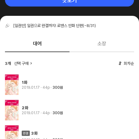
맛보기
[일권만] 일권으로 완결까지! 로맨스 만화 단편
(~8/31)
대여
소장
3개
선택 구매
회차순
1화
2019.01.17
· 44p
300원
2화
2019.01.17
· 44p
300원
3화