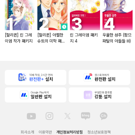
[할리퀸] 린 그레
[할리퀸] 아찔한
린 그레이엄 패키
우울한 성주 (팜므
이엄 작가 패키지
슈트의 미학 패키
지 4
파탈의 아들들 Ⅲ)
지
10배 적립, 2시간 먼저
원스토어에서
완전판+
설치
완전판 설치
Google Play에서
무협만화 플랫폼
일반판 설치
강툰 설치
회사소개
이용약관
개인정보처리방침
청소년보호정책