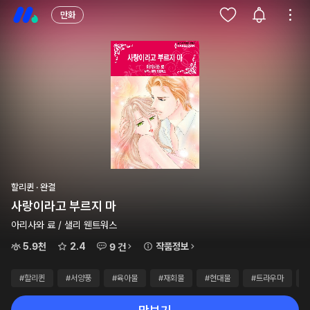
만화
할리퀸 · 완결
사랑이라고 부르지 마
아리사와 료 / 샐리 웬트워스
5.9천
2.4
작품정보
9 건
#할리퀸
#서양풍
#육아물
#재회물
#현대물
#트라우마