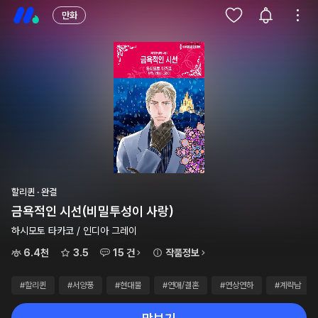
만화
할리퀸 · 완결
금욕적인 시선(비밀투성이 사랑)
하시모토 타카코 / 인디아 그레이
6.4천
3.5
15 건
작품정보
#할리퀸
#서양풍
#현대물
#연애/결혼
#연상연하
#계략남