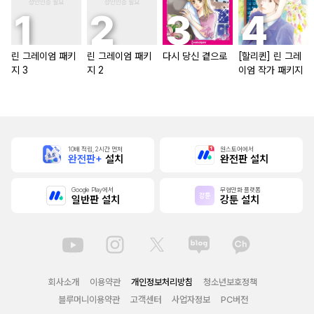
린 그레이엄 패키
린 그레이엄 패키
다시 당신 곁으로
[할리퀸] 린 그레
지 3
지 2
이엄 작가 패키지
10배 적립, 2시간 먼저
원스토어에서
완전판+
설치
완전판 설치
Google Play에서
무협만화 플랫폼
일반판 설치
강툰 설치
회사소개
이용약관
개인정보처리방침
청소년보호정책
블루머니이용약관
고객센터
사업자정보
PC버전