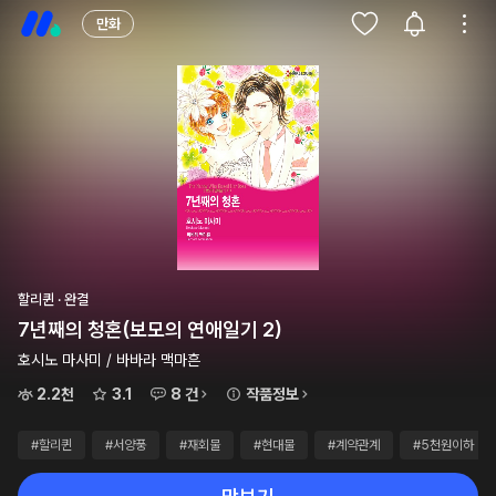
만화
할리퀸 · 완결
7년째의 청혼(보모의 연애일기 2)
호시노 마사미 / 바바라 맥마흔
2.2천
3.1
8 건
작품정보
#할리퀸
#서양풍
#재회물
#현대물
#계약관계
#5천원이하