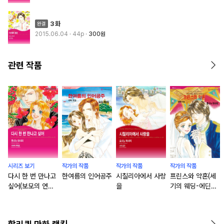
3화
2015.06.04
· 44p
300원
관련 작품
시리즈 보기
작가의 작품
작가의 작품
작가의 작품
다시 한 번 만나고
한여름의 인어공주
시칠리아에서 사랑
프린스와 약혼(세
싶어(보모의 연애
을
기의 웨딩-에딘버
일기 1)
그왕국편3)