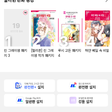
할리퀸 만화 랭킹
린 그레이엄 패키
[할리퀸] 린 그레
루시 고든 패키지
하얀 베일 속 비밀
지 3
이엄 작가 패키지
4
10배 적립, 2시간 먼저
원스토어에서
완전판+
설치
완전판 설치
Google Play에서
무협만화 플랫폼
일반판 설치
강툰 설치