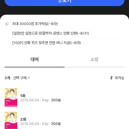
맛보기
최대 30000점 추가적립
(~8/9)
[일권만] 일권으로 완결까지! 로맨스 만화 단편
(~8/31)
[100P] 만화 퀴즈 맞추면 전원 머니 지급!
(~8/9)
대여
소장
3개
선택 구매
회차순
1화
2015.06.04
· 44p
300원
2화
2015.06.04
· 44p
300원