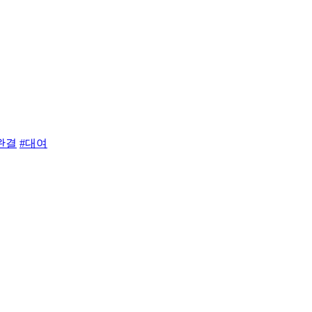
완결
#대여