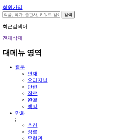
회원가입
검색
최근검색어
전체삭제
대메뉴 영역
웹툰
연재
오리지널
단편
장르
완결
랭킹
만화
;
추천
장르
무협관