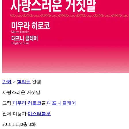
만화
>
할리퀸
완결
사랑스러운 거짓말
그림
미우라 히로코
글
대프니 클레어
전체 이용가
미스터블루
2018.11.30
총 3화