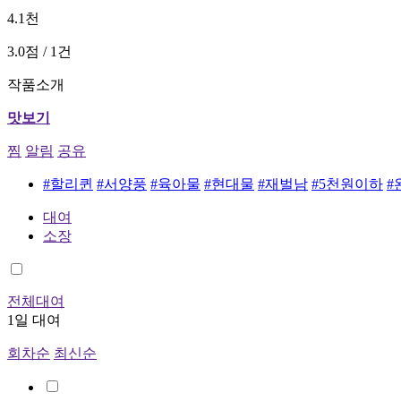
4.1천
3.0점 / 1건
작품소개
맛보기
찜
알림
공유
#할리퀸
#서양풍
#육아물
#현대물
#재벌남
#5천원이하
#
대여
소장
전체대여
1일 대여
회차순
최신순