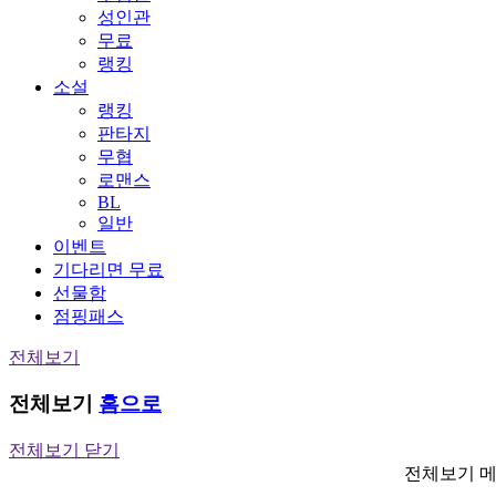
성인관
무료
랭킹
소설
랭킹
판타지
무협
로맨스
BL
일반
이벤트
기다리면 무료
선물함
점핑패스
전체보기
전체보기
홈으로
전체보기 닫기
전체보기 