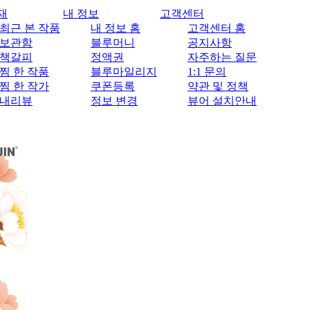
재
내 정보
고객센터
최근 본 작품
내 정보 홈
고객센터 홈
보관함
블루머니
공지사항
책갈피
정액권
자주하는 질문
찜 한 작품
블루마일리지
1:1 문의
찜 한 작가
쿠폰등록
약관 및 정책
내리뷰
정보 변경
뷰어 설치안내