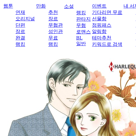
웹툰
만화
이벤트
내 서
소설
연재
추천
기다리면 무료
랭킹
오리지널
장르
선물함
판타지
단편
무협관
점핑패스
무협
장르
성인관
알림함
로맨스
완결
무료
BL
테마추천
일반
랭킹
랭킹
키워드로 검색