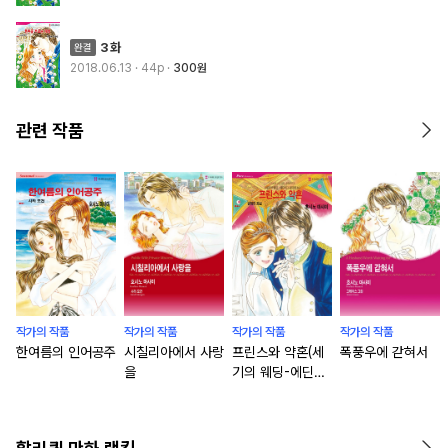
3화
2018.06.13
· 44p
300원
관련 작품
작가의 작품
작가의 작품
작가의 작품
작가의 작품
한여름의 인어공주
시칠리아에서 사랑
프린스와 약혼(세
폭풍우에 갇혀서
을
기의 웨딩-에딘버
그왕국편3)