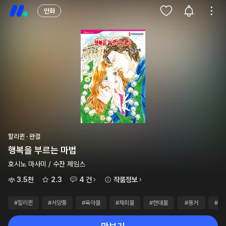
만화
할리퀸 · 완결
행복을 부르는 마법
호시노 마사미 / 수잔 제임스
3.5천
2.3
4 건
작품정보
#할리퀸
#서양풍
#육아물
#재회물
#현대물
#동거
#죽