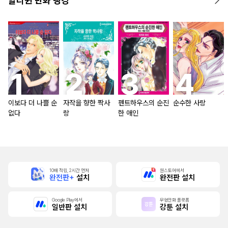
할리퀸 만화 랭킹
이보다 더 나쁠 순
자작을 향한 짝사
펜트하우스의 순진
순수한 사랑
없다
랑
한 애인
10배 적립, 2시간 먼저
원스토어에서
완전판+
설치
완전판 설치
Google Play에서
무협만화 플랫폼
일반판 설치
강툰 설치