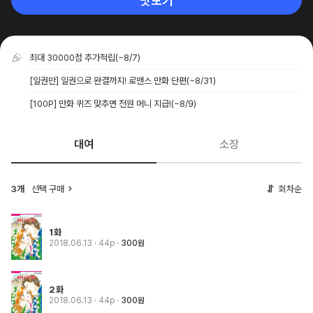
맛보기
최대 30000점 추가적립
(~8/7)
[일권만] 일권으로 완결까지! 로맨스 만화 단편
(~8/31)
[100P] 만화 퀴즈 맞추면 전원 머니 지급!
(~8/9)
대여
소장
3개
선택 구매
회차순
1화
2018.06.13
· 44p
300원
2화
2018.06.13
· 44p
300원