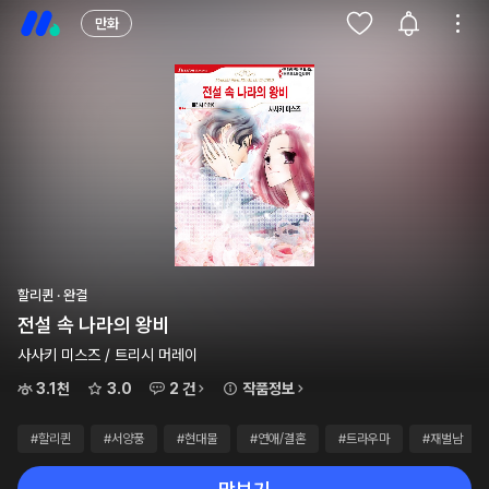
만화
할리퀸 · 완결
전설 속 나라의 왕비
사사키 미스즈 / 트리시 머레이
3.1천
3.0
2 건
작품정보
#할리퀸
#서양풍
#현대물
#연애/결혼
#트라우마
#재벌남