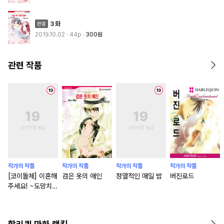
3화
2019.10.02
· 44p
300원
관련 작품
작가의 작품
작가의 작품
작가의 작품
작가의 작품
[코이돌체] 이혼해
검은 옷의 애인
정열적인 매일 밤
버진로드
주세요! ~도망치는
왕비와 사칭 기사
왕의 밀애~