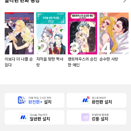
할리퀸 만화 랭킹
이보다 더 나쁠 순
자작을 향한 짝사
펜트하우스의 순진
순수한 사랑
없다
랑
한 애인
10배 적립, 2시간 먼저
원스토어에서
완전판+
설치
완전판 설치
Google Play에서
무협만화 플랫폼
일반판 설치
강툰 설치