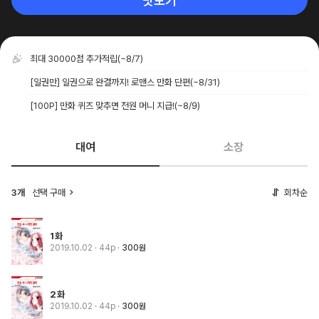
맛보기
최대 30000점 추가적립
(~8/7)
[일권만] 일권으로 완결까지! 로맨스 만화 단편
(~8/31)
[100P] 만화 퀴즈 맞추면 전원 머니 지급!
(~8/9)
대여
소장
3개
선택 구매
회차순
1화
2019.10.02
· 44p
300원
2화
2019.10.02
· 44p
300원