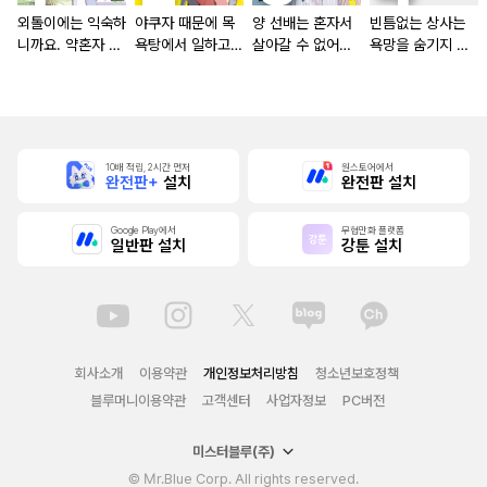
외톨이에는 익숙하
야쿠자 때문에 목
양 선배는 혼자서
빈틈없는 상사는
니까요. 약혼자 방
욕탕에서 일하고
살아갈 수 없어
욕망을 숨기지 않
치 중!
있습니다
[단행본]
는다 (완전판) [스
크롤]
10배 적립, 2시간 먼저
원스토어에서
완전판+
설치
완전판 설치
Google Play에서
무협만화 플랫폼
일반판 설치
강툰 설치
회사소개
이용약관
개인정보처리방침
청소년보호정책
블루머니이용약관
고객센터
사업자정보
PC버전
미스터블루(주)
© Mr.Blue Corp. All rights reserved.