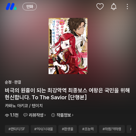
만화
순정 · 완결
비극의 원흉이 되는 최강악역 최종보스 여왕은 국민을 위해
헌신합니다. To The Savior [단행본]
카와노 아키코 / 텐이치
1.1천
리뷰작성
작품정보
#판타지/SF
#역사/시대물
#환생물
#초능력
#하렘/역하렘
#5