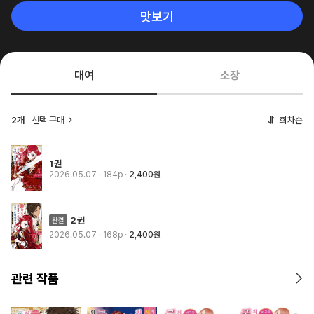
맛보기
대여
소장
2개
선택 구매
회차순
1권
2026.05.07
· 184p
2,400원
2권
2026.05.07
· 168p
2,400원
관련 작품