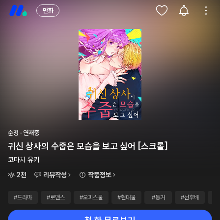
만화
순정 · 연재중
귀신 상사의 수줍은 모습을 보고 싶어 [스크롤]
코마치 유키
2천
리뷰작성
작품정보
#드라마
#로맨스
#오피스물
#현대물
#동거
#선후배
#