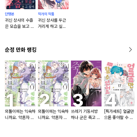
단행본
작가의 작품
귀신 상사의 수줍
귀신 상사를 두근
은 모습을 보고 싶
거리게 하고 싶어
어 [단행본]
[스크롤]
순정 만화 랭킹
외톨이에는 익숙하
외톨이에는 익숙하
쓰레기 기둥서방
[특가세트] 얼굴만
니까요. 약혼자 방
니까요. 약혼자 방
하나 군은 죽고 싶
으론 좋아할 수 없
치 중!
치 중! [단행본]
어 해
어요