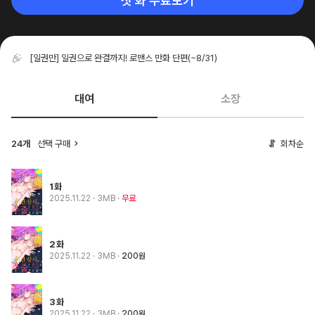
첫 화 무료보기
[일권만] 일권으로 완결까지! 로맨스 만화 단편
(~8/31)
대여
소장
24개
선택 구매
회차순
1화
2025.11.22
· 3MB
무료
2화
2025.11.22
· 3MB
200원
3화
2025.11.22
· 3MB
200원