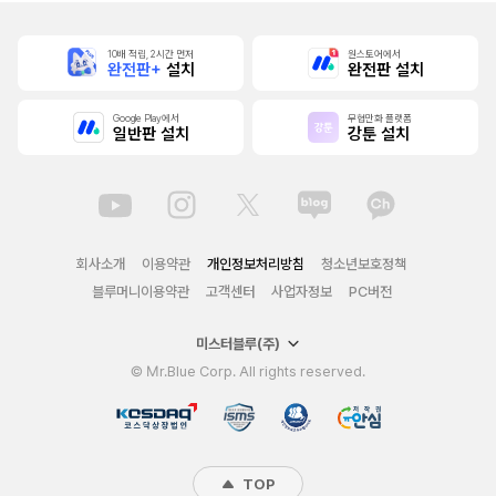
10배 적립, 2시간 먼저
원스토어에서
완전판+
설치
완전판 설치
Google Play에서
무협만화 플랫폼
일반판 설치
강툰 설치
회사소개
이용약관
개인정보처리방침
청소년보호정책
블루머니이용약관
고객센터
사업자정보
PC버전
미스터블루(주)
© Mr.Blue Corp. All rights reserved.
TOP