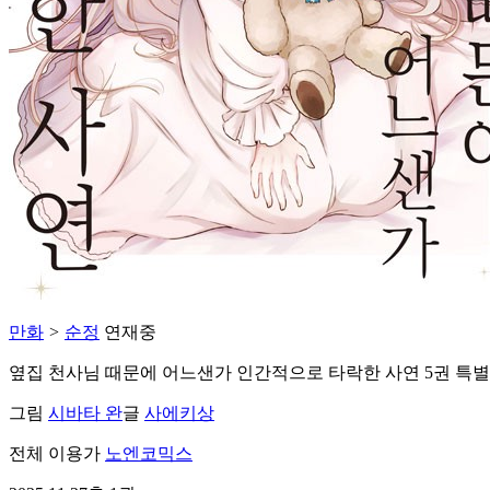
만화
>
순정
연재중
옆집 천사님 때문에 어느샌가 인간적으로 타락한 사연 5권 특별
그림
시바타 완
글
사에키상
전체 이용가
노엔코믹스