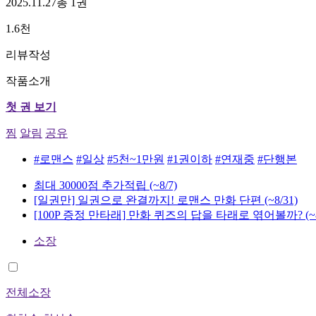
2025.11.27
총 1권
1.6천
리뷰작성
작품소개
첫 권 보기
찜
알림
공유
#로맨스
#일상
#5천~1만원
#1권이하
#연재중
#단행본
최대 30000점 추가적립
(~8/7)
[일권만] 일권으로 완결까지! 로맨스 만화 단편
(~8/31)
[100P 증정 만타래] 만화 퀴즈의 답을 타래로 엮어볼까?
(~
소장
전체소장