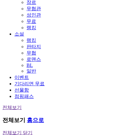
장르
무협관
성인관
무료
랭킹
소설
랭킹
판타지
무협
로맨스
BL
일반
이벤트
기다리면 무료
선물함
점핑패스
전체보기
전체보기
홈으로
전체보기 닫기