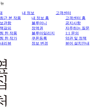
메뉴
재
내 정보
고객센터
최근 본 작품
내 정보 홈
고객센터 홈
보관함
블루머니
공지사항
책갈피
정액권
자주하는 질문
찜 한 작품
블루마일리지
1:1 문의
찜 한 작가
쿠폰등록
약관 및 정책
내리뷰
정보 변경
뷰어 설치안내