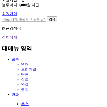
블루머니
1,000
원 지급
회원가입
검색
최근검색어
전체삭제
대메뉴 영역
웹툰
연재
오리지널
단편
장르
완결
랭킹
만화
;
추천