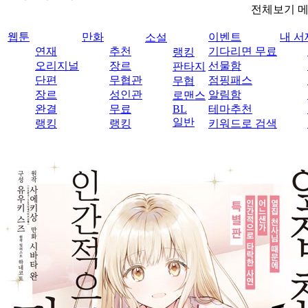
전체보기 
웹툰
만화
이벤트
내 서
소설
연재
추천
기다리면 무료
랭킹
오리지널
장르
선물함
판타지
단편
무협관
점핑패스
무협
장르
성인관
알림함
로맨스
완결
무료
BL
테마추천
일반
랭킹
랭킹
키워드로 검색