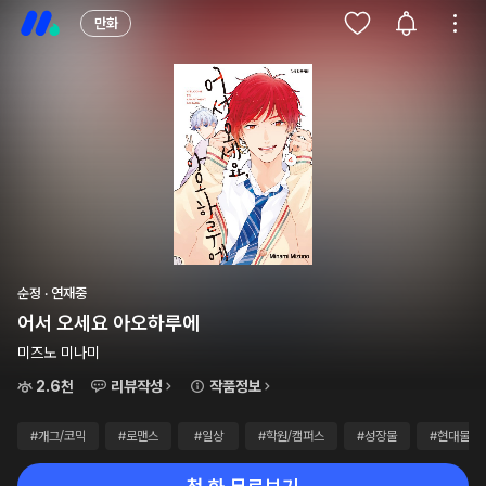
만화
순정 · 연재중
어서 오세요 아오하루에
미즈노 미나미
2.6천
리뷰작성
작품정보
#개그/코믹
#로맨스
#일상
#학원/캠퍼스
#성장물
#현대물