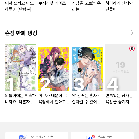
어서 오세요 아오
무지개빛 데이즈
사랑을 모르는 우
히이라기 선배와
하루에 [단행본]
리는
단둘이
순정 만화 랭킹
외톨이에는 익숙하
야쿠자 때문에 목
양 선배는 혼자서
빈틈없는 상사는
니까요. 약혼자 방
욕탕에서 일하고
살아갈 수 없어
욕망을 숨기지 않
치 중!
있습니다
[단행본]
는다 (완전판) [스
크롤]
10배 적립, 2시간 먼저
원스토어에서