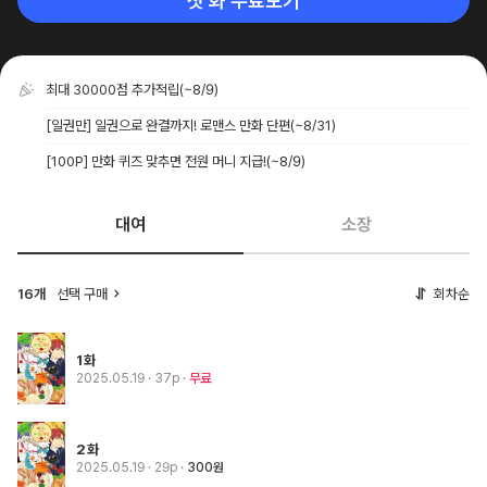
첫 화 무료보기
최대 30000점 추가적립
(~8/9)
[일권만] 일권으로 완결까지! 로맨스 만화 단편
(~8/31)
[100P] 만화 퀴즈 맞추면 전원 머니 지급!
(~8/9)
대여
소장
16개
선택 구매
회차순
1화
2025.05.19
· 37p
무료
2화
2025.05.19
· 29p
300원