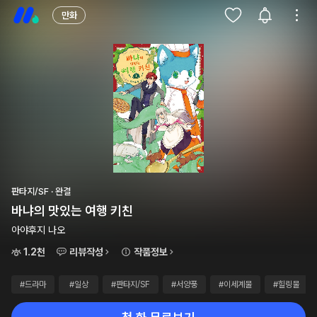
만화
판타지/SF · 완결
바냐의 맛있는 여행 키친
아야후지 나오
1.2천
리뷰작성
작품정보
#드라마
#일상
#판타지/SF
#서양풍
#이세계물
#힐링물