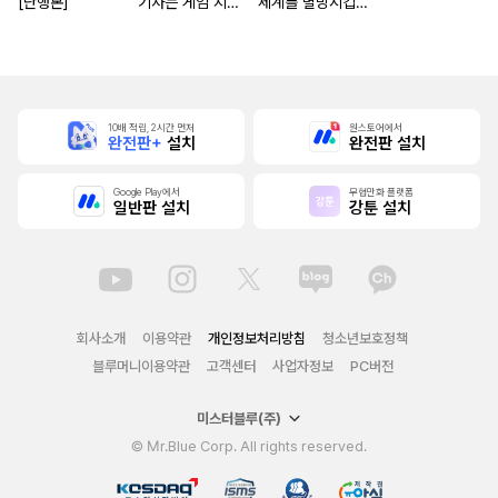
[단행본]
기사는 게임 지식
세계를 멸망시킵니
으로 무쌍한다 [단
다
행본]
10배 적립, 2시간 먼저
원스토어에서
완전판+
설치
완전판 설치
Google Play에서
무협만화 플랫폼
일반판 설치
강툰 설치
회사소개
이용약관
개인정보처리방침
청소년보호정책
블루머니이용약관
고객센터
사업자정보
PC버전
미스터블루(주)
© Mr.Blue Corp. All rights reserved.