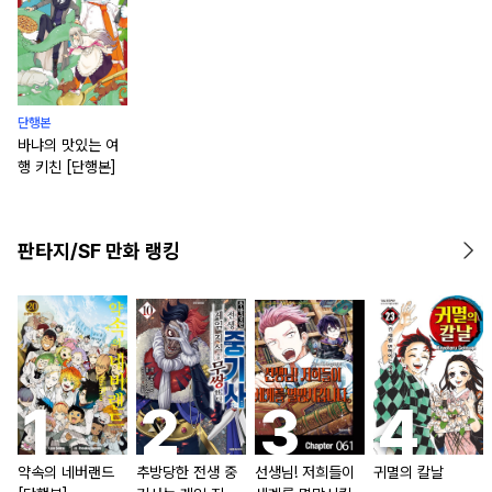
단행본
바냐의 맛있는 여
행 키친 [단행본]
판타지/SF 만화 랭킹
약속의 네버랜드
추방당한 전생 중
선생님! 저희들이
귀멸의 칼날