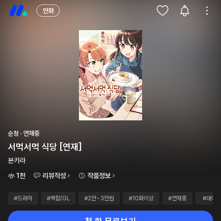
만화
순정 · 연재중
서먹서먹 식당 [연재]
본카라
1천
리뷰작성
작품정보
#드라마
#백합/GL
#2만~3만원
#10화이상
#연재중
#대여