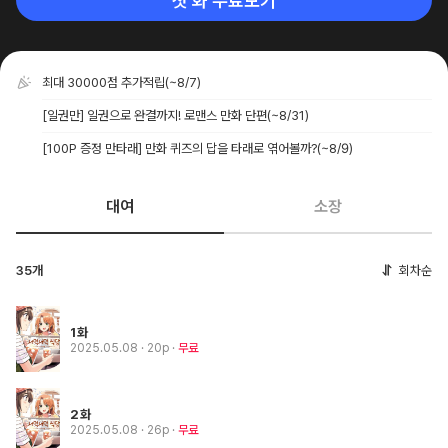
첫 화 무료보기
최대 30000점 추가적립
(~8/7)
[일권만] 일권으로 완결까지! 로맨스 만화 단편
(~8/31)
[100P 증정 만타래] 만화 퀴즈의 답을 타래로 엮어볼까?
(~8/9)
대여
소장
35개
회차순
1화
2025.05.08
· 20p
무료
2화
2025.05.08
· 26p
무료