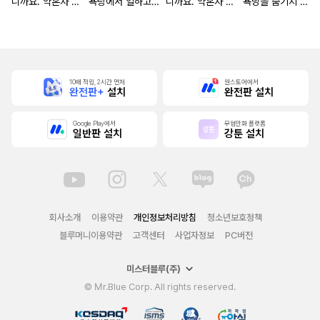
니까요. 약혼자 방
욕탕에서 일하고
니까요. 약혼자 방
욕망을 숨기지 않
치 중!
있습니다
치 중! [단행본]
는다 (완전판) [스
크롤]
10배 적립, 2시간 먼저
원스토어에서
완전판+
설치
완전판 설치
Google Play에서
무협만화 플랫폼
일반판 설치
강툰 설치
회사소개
이용약관
개인정보처리방침
청소년보호정책
블루머니이용약관
고객센터
사업자정보
PC버전
미스터블루(주)
© Mr.Blue Corp. All rights reserved.