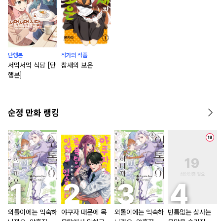
단행본
작가의 작품
서먹서먹 식당 [단
참새의 보은
행본]
순정 만화 랭킹
외톨이에는 익숙하
야쿠자 때문에 목
외톨이에는 익숙하
빈틈없는 상사는