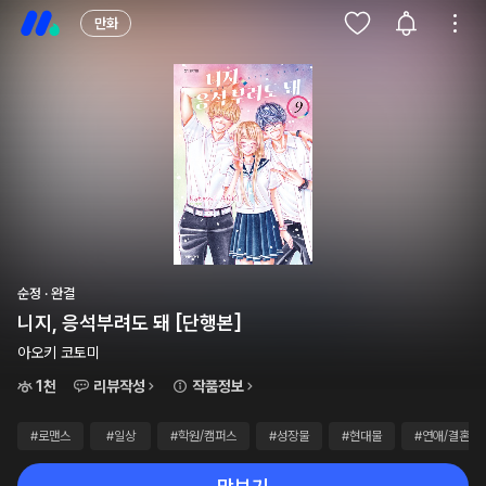
만화
순정 · 완결
니지, 응석부려도 돼 [단행본]
아오키 코토미
1천
리뷰작성
작품정보
#로맨스
#일상
#학원/캠퍼스
#성장물
#현대물
#연애/결혼