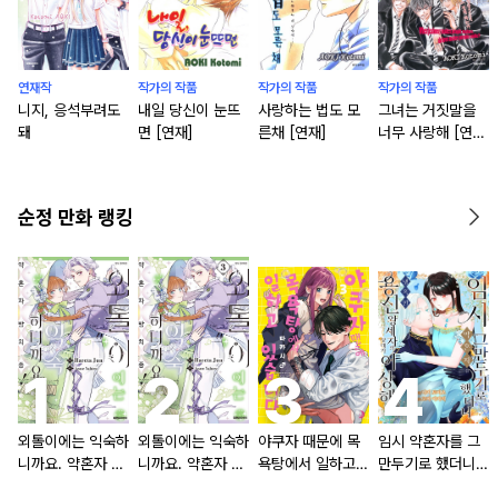
연재작
작가의 작품
작가의 작품
작가의 작품
니지, 응석부려도
내일 당신이 눈뜨
사랑하는 법도 모
그녀는 거짓말을
돼
면 [연재]
른채 [연재]
너무 사랑해 [연
재]
순정 만화 랭킹
외톨이에는 익숙하
외톨이에는 익숙하
야쿠자 때문에 목
임시 약혼자를 그
니까요. 약혼자 방
니까요. 약혼자 방
욕탕에서 일하고
만두기로 했더니
치 중!
치 중! [단행본]
있습니다
냉혹한 용신 왕세