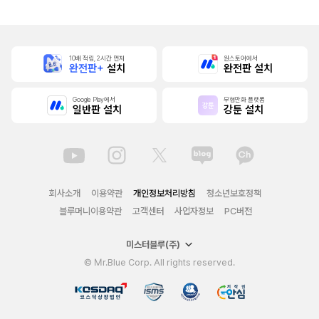
자의 상태가 이상
해졌습니다 [단행
본]
10배 적립, 2시간 먼저
원스토어에서
완전판+
설치
완전판 설치
Google Play에서
무협만화 플랫폼
일반판 설치
강툰 설치
회사소개
이용약관
개인정보처리방침
청소년보호정책
블루머니이용약관
고객센터
사업자정보
PC버전
미스터블루(주)
© Mr.Blue Corp. All rights reserved.