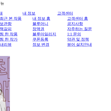
메뉴
재
내 정보
고객센터
최근 본 작품
내 정보 홈
고객센터 홈
보관함
블루머니
공지사항
책갈피
정액권
자주하는 질문
찜 한 작품
블루마일리지
1:1 문의
찜 한 작가
쿠폰등록
약관 및 정책
내리뷰
정보 변경
뷰어 설치안내