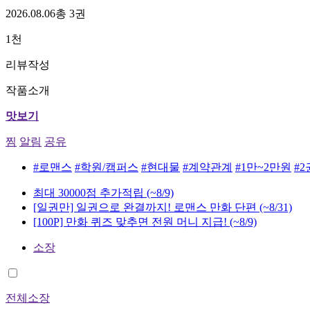
2026.08.06
총 3권
1천
리뷰작성
작품소개
맛보기
찜
알림
공유
#로맨스
#학원/캠퍼스
#현대물
#계약관계
#1만~2만원
#2
최대 30000점 추가적립
(~8/9)
[일권만] 일권으로 완결까지! 로맨스 만화 단편
(~8/31)
[100P] 만화 퀴즈 맞추면 전원 머니 지급!
(~8/9)
소장
전체소장