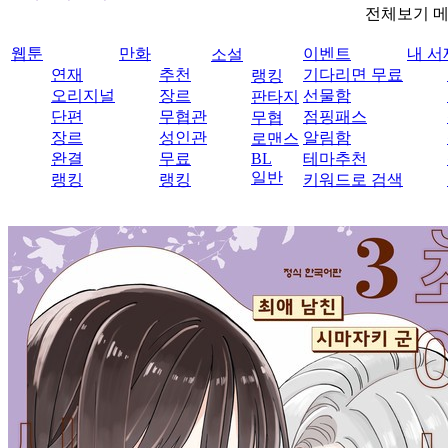
전체보기 
웹툰
만화
이벤트
내 서
소설
연재
추천
기다리면 무료
랭킹
오리지널
장르
선물함
판타지
단편
무협관
점핑패스
무협
장르
성인관
알림함
로맨스
완결
무료
BL
테마추천
일반
랭킹
랭킹
키워드로 검색