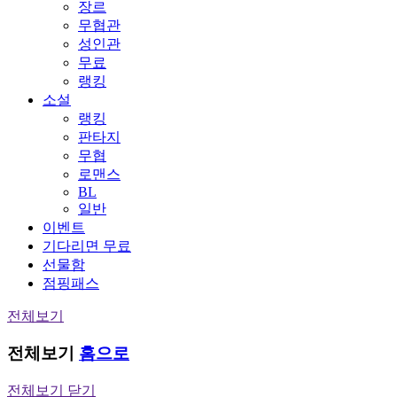
장르
무협관
성인관
무료
랭킹
소설
랭킹
판타지
무협
로맨스
BL
일반
이벤트
기다리면 무료
선물함
점핑패스
전체보기
전체보기
홈으로
전체보기 닫기