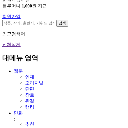
블루머니
1,000
원 지급
회원가입
검색
최근검색어
전체삭제
대메뉴 영역
웹툰
연재
오리지널
단편
장르
완결
랭킹
만화
;
추천