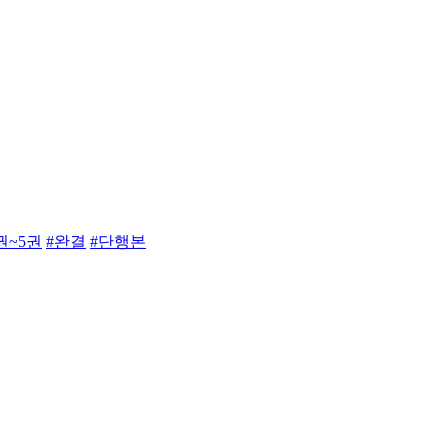
권~5권
#완결
#단행본