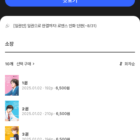
맛보기
[일권만] 일권으로 완결까지! 로맨스 만화 단편
(~8/31)
소장
10개
선택 구매
회차순
1권
2025.01.02
· 192p
6,500원
2권
2025.01.02
· 210p
6,500원
3권
2025.01.02
· 194p
6,500원