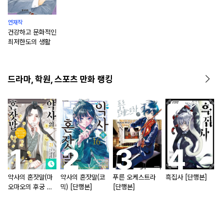
연재작
건강하고 문화적인
최저한도의 생활
드라마, 학원, 스포츠 만화 랭킹
약사의 혼잣말(마
약사의 혼잣말(코
푸른 오케스트라
흑집사 [단행본]
오마오의 후궁 수
믹) [단행본]
[단행본]
수께끼 풀이수첩)