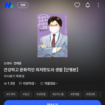
만화
드라마 · 연재중
건강하고 문화적인 최저한도의 생활 [단행본]
가시와기 하루코
1.3천
리뷰작성
작품정보
#드라마
#일상
#성장물
#오피스물
#현대물
#영상화
#