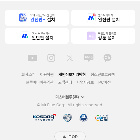
10배 적립, 2시간 먼저
원스토어에서
완전판+
설치
완전판 설치
Google Play에서
무협만화 플랫폼
일반판 설치
강툰 설치
회사소개
이용약관
개인정보처리방침
청소년보호정책
블루머니이용약관
고객센터
사업자정보
PC버전
미스터블루(주)
© Mr.Blue Corp. All rights reserved.
TOP