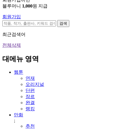
블루머니
1,000
원 지급
회원가입
검색
최근검색어
전체삭제
대메뉴 영역
웹툰
연재
오리지널
단편
장르
완결
랭킹
만화
;
추천