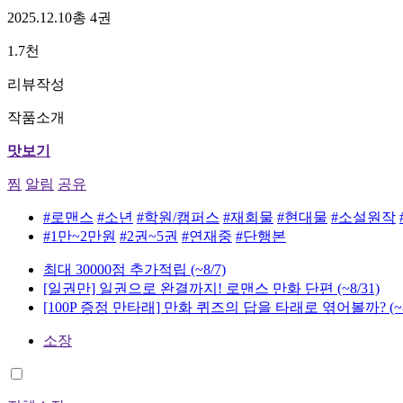
2025.12.10
총 4권
1.7천
리뷰작성
작품소개
맛보기
찜
알림
공유
#로맨스
#소년
#학원/캠퍼스
#재회물
#현대물
#소설원작
#1만~2만원
#2권~5권
#연재중
#단행본
최대 30000점 추가적립
(~8/7)
[일권만] 일권으로 완결까지! 로맨스 만화 단편
(~8/31)
[100P 증정 만타래] 만화 퀴즈의 답을 타래로 엮어볼까?
(~
소장