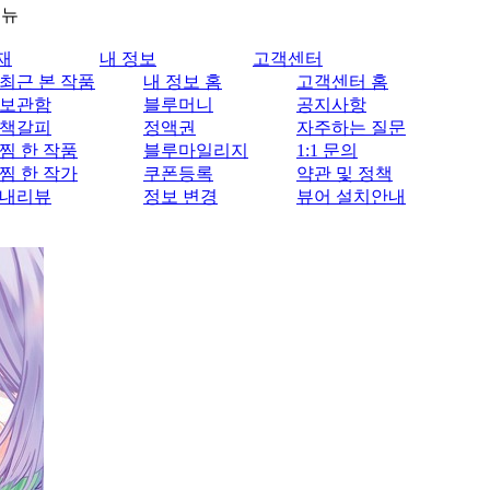
메뉴
재
내 정보
고객센터
최근 본 작품
내 정보 홈
고객센터 홈
보관함
블루머니
공지사항
책갈피
정액권
자주하는 질문
찜 한 작품
블루마일리지
1:1 문의
찜 한 작가
쿠폰등록
약관 및 정책
내리뷰
정보 변경
뷰어 설치안내