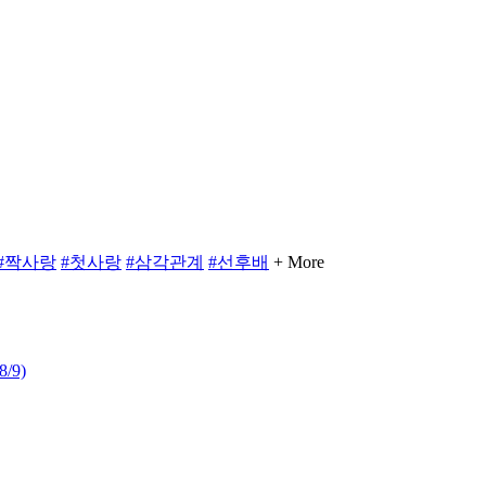
#짝사랑
#첫사랑
#삼각관계
#선후배
+ More
8/9)