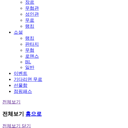
장르
무협관
성인관
무료
랭킹
소설
랭킹
판타지
무협
로맨스
BL
일반
이벤트
기다리면 무료
선물함
점핑패스
전체보기
전체보기
홈으로
전체보기 닫기