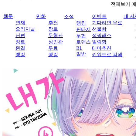
전체보기 
웹툰
만화
이벤트
내 서
소설
연재
추천
기다리면 무료
랭킹
오리지널
장르
선물함
판타지
단편
무협관
점핑패스
무협
장르
성인관
알림함
로맨스
완결
무료
BL
테마추천
일반
랭킹
랭킹
키워드로 검색