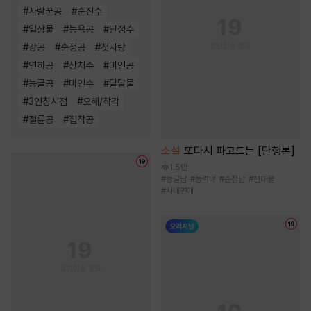
#
사랑꾼공
#
순진수
#
일상물
#
능욕공
#
단정수
#
강공
#
순정공
#
첫사랑
#
연하공
#
상처수
#
미인공
#
능글공
#
미인수
#
달달물
#
3인칭시점
#
오해/착각
#
절륜공
#
집착공
소설
또다시 파고드는 [단행본]
1.5만
#
능글남
#
능력녀
#
순정남
#
현대물
#
사내연애