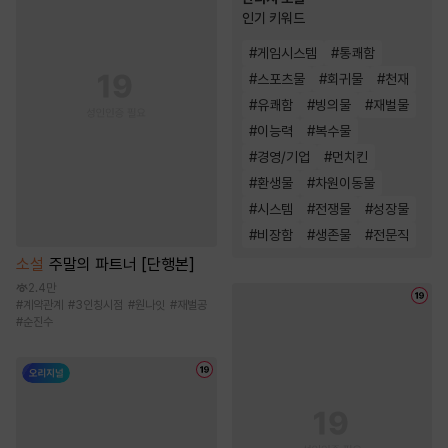
인기 키워드
#
게임시스템
#
통쾌함
#
스포츠물
#
회귀물
#
천재
#
유쾌함
#
빙의물
#
재벌물
#
이능력
#
복수물
#
경영/기업
#
먼치킨
#
환생물
#
차원이동물
#
시스템
#
전쟁물
#
성장물
#
비장함
#
생존물
#
전문직
소설
주말의 파트너 [단행본]
2.4만
#
계약관계
#
3인칭시점
#
원나잇
#
재벌공
#
순진수