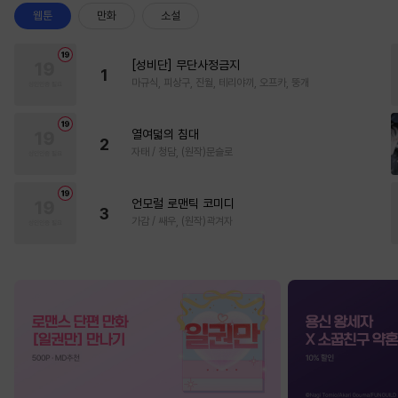
웹툰
만화
소설
[성비단] 무단사정금지
1
마규식, 피상구, 진월, 테리야끼, 오프카, 뚱개
열여덟의 침대
2
자태 / 청담, (원작)문슬로
언모럴 로맨틱 코미디
3
가감 / 쌔우, (원작)곽겨자