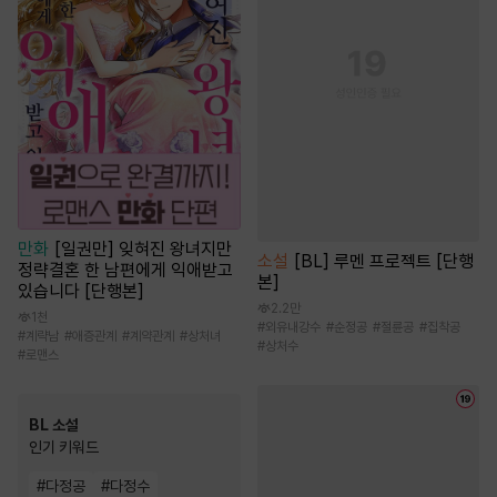
만화
[일권만] 잊혀진 왕녀지만
소설
[BL] 루멘 프로젝트 [단행
정략결혼 한 남편에게 익애받고
본]
있습니다 [단행본]
2.2만
1천
#
외유내강수
#
순정공
#
절륜공
#
집착공
#
계략남
#
애증관계
#
계약관계
#
상처녀
#
상처수
#
로맨스
BL 소설
인기 키워드
#
다정공
#
다정수