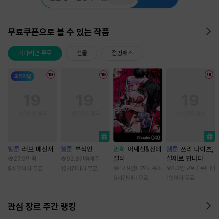
무료쿠폰으로 볼 수 있는 작품
기다리면 무료
선물
점핑패스
웹툰
러브 메신저
웹툰
부식인
만화
어쌔신&신데
웹툰
쓰리 나이츠,
렐라
실제로 합니다
27.9만
딱
92.8만
임애주
17.9만
나츠노 유조
1.3만
고토 / 두나래
8시간마다 무료
12시간마다 무료
6시간마다 무료
1일마다 무료
관심 장르 주간 랭킹