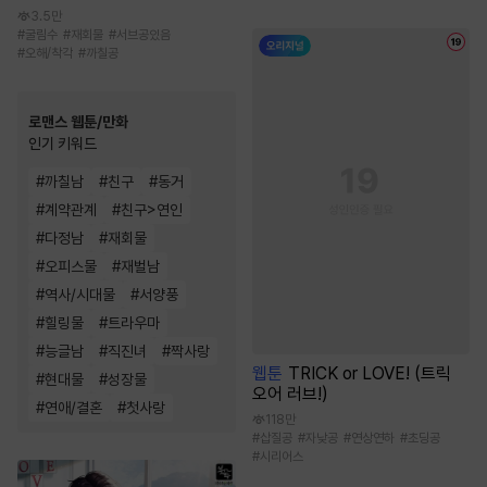
3.5만
#
굴림수
#
재회물
#
서브공있음
#
오해/착각
#
까칠공
로맨스 웹툰/만화
인기 키워드
#
까칠남
#
친구
#
동거
#
계약관계
#
친구>연인
#
다정남
#
재회물
#
오피스물
#
재벌남
#
역사/시대물
#
서양풍
#
힐링물
#
트라우마
#
능글남
#
직진녀
#
짝사랑
웹툰
TRICK or LOVE! (트릭
#
현대물
#
성장물
오어 러브!)
#
연애/결혼
#
첫사랑
118만
#
삽질공
#
자낮공
#
연상연하
#
초딩공
#
시리어스