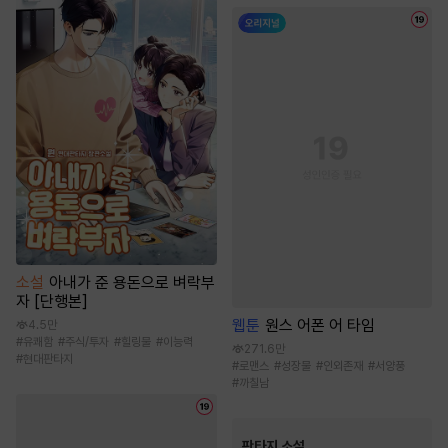
소설
아내가 준 용돈으로 벼락부
자 [단행본]
웹툰
원스 어폰 어 타임
4.5만
#
유쾌함
#
주식/투자
#
힐링물
#
이능력
271.6만
#
현대판타지
#
로맨스
#
성장물
#
인외존재
#
서양풍
#
까칠남
판타지 소설