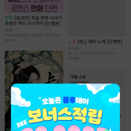
만화
[일권만] 죽을 뻔한 늑대가
운명의 짝이 되기까지 [단행본]
1천
#
인외존재
#
로맨스
#
집착남
#
판타지/SF
#
다정남
소설
[BL] 재의 노래 [단행본]
4.8만
#
소심수
#
할리킹
#
사건물
#
헌신수
#
피폐물
무협 소설
인기 키워드
#
고독함
#
유쾌함
#
천하제일인
#
정파
#
성장물
#
비장함
#
먼치킨
#
천마
#
복수물
#
검객/무사
#
환생물
#
생존물
#
통쾌함