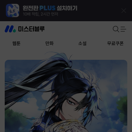
웹툰
만화
소설
무료쿠폰