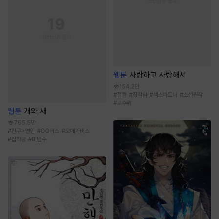
웹툰
사랑하고 사랑해서
154.2만
#
절륜
#
집착남
#
섹스파트너
#
소설원작
#
고수위
웹툰
개와 새
765.5만
#
친구>연인
#
OO버스
#
오메가버스
#
집착공
#
미남수