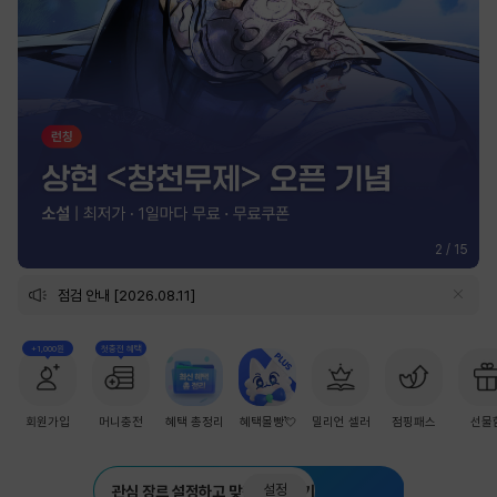
2
/
15
점검 안내 [2026.08.11]
+1,000원
첫충전 혜택
회원가입
머니충전
혜택 총정리
혜택몰빵💘
밀리언 셀러
점핑패스
선물
설정
관심 장르 설정하고 맞춤 추천 받기