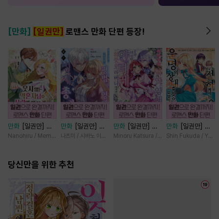
[만화]
[일권만]
로맨스 만화 단편 등장!
만화
[일권만] 웃
만화
[일권만] 모
만화
[일권만] 기
만화
[일권만] 전
지 않는 약혼자님
든 것을 포기한 평
억상실 악역 영애
하께서는 오늘도
Nanohiru / Memeko
나츠미 / 시바노 이즈미
Minoru Katsura / Mizune
Shin Fukuda / Yoko
이 사랑에 빠진 건
범한 영애는 젊은
는 공략 대상인 얀
운명의 상대를 찾
변장한 저인 것 같
빙제의 총애를 받
데레 의붓 오라버
으신 모양이네요
습니다 [단행본]
당신만을 위한 추천
는다 [단행본]
니에게서 도망칠
(웃음) [단행본]
수가 없다 [단행
본]