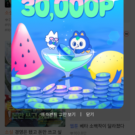
#
회귀물
#
잔잔함
#
빙의물
#
귀환물
#
사이다물
소설
장적
#
차원이동물
#
마교
21.9만
#
무심녀
#
카리스마남
#
계략녀
#
궁정물
#
복수
이 이벤트 그만 보기
닫기
웹툰
베타 소백작이 달라졌다
소설
경영은 됐고 돈만 쓰고 싶
160.8만