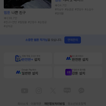
34.7만
#
자낮수
#
능글공
#
연상수
#
소심수
웹툰
나쁜 친구
#
현대물
238.7만
#
친구>연인
#
힐링물
#
단정수
#
순정공
#
상처공
연재문의
소중한 웹툰 작가님
을 모십니다.
10배 적립, 2시간 먼저
원스토어에서
완전판+
설치
완전판 설치
Google Play에서
무협만화 플랫폼
일반판 설치
강툰 설치
회사소개
이용약관
개인정보처리방침
청소년보호정책