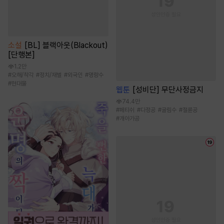
소설
[BL] 블랙아웃(Blackout)
[단행본]
1.2만
#
오해/착각
#
정치/재벌
#
외국인
#
명랑수
#
현대물
웹툰
[성비단] 무단사정금지
74.4만
#
페티쉬
#
다정공
#
굴림수
#
절륜공
#
개아가공