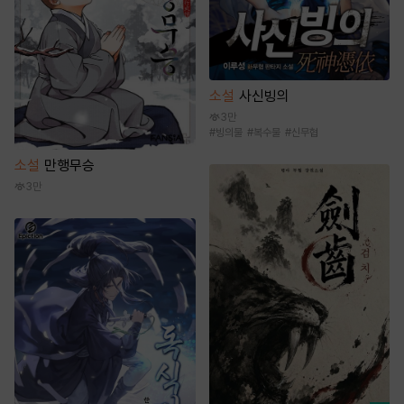
소설
사신빙의
3만
#
빙의물
#
복수물
#
신무협
소설
만행무승
3만