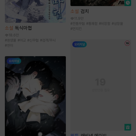
소설
검치
11.9만
#
전통무협
#
통쾌함
#
비장함
#
성장물
소설
독식마협
#
먼치킨
18.6만
#
환생물
#
마교
#
신무협
#
검객/무사
#
천마
웹툰
캐비넷 메이드