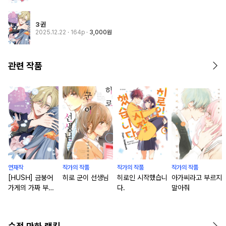
3권
2025.12.22
· 164p
3,000원
관련 작품
연재작
작가의 작품
작가의 작품
작가의 작품
[HUSH] 금붕어
히로 군이 선생님
히로인 시작했습니
아가씨라고 부르지
가게의 가짜 부부
다.
말아줘
[연재]