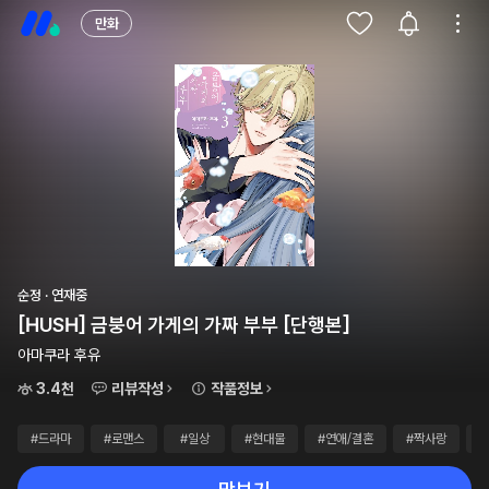
만화
순정 · 연재중
[HUSH] 금붕어 가게의 가짜 부부 [단행본]
아마쿠라 후유
3.4천
리뷰작성
작품정보
#드라마
#로맨스
#일상
#현대물
#연애/결혼
#짝사랑