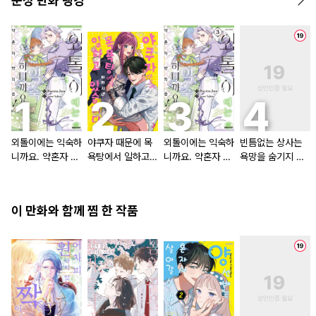
순정 만화 랭킹
외톨이에는 익숙하
야쿠자 때문에 목
외톨이에는 익숙하
빈틈없는 상사는
니까요. 약혼자 방
욕탕에서 일하고
니까요. 약혼자 방
욕망을 숨기지 않
치 중!
있습니다
치 중! [단행본]
는다 (완전판) [스
크롤]
이 만화와 함께 찜 한 작품