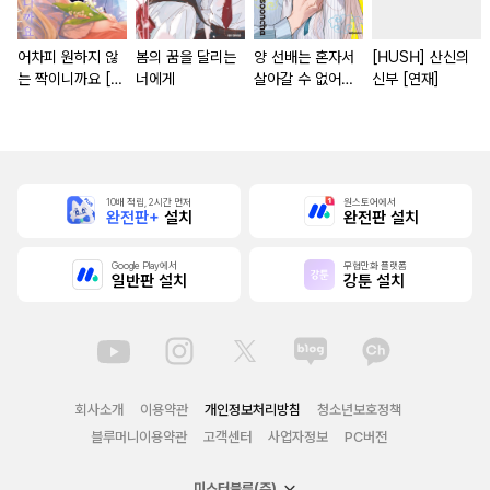
어차피 원하지 않
봄의 꿈을 달리는
양 선배는 혼자서
[HUSH] 산신의
는 짝이니까요 [단
너에게
살아갈 수 없어
신부 [연재]
행본]
[단행본]
10배 적립, 2시간 먼저
원스토어에서
완전판+
설치
완전판 설치
Google Play에서
무협만화 플랫폼
일반판 설치
강툰 설치
회사소개
이용약관
개인정보처리방침
청소년보호정책
블루머니이용약관
고객센터
사업자정보
PC버전
미스터블루(주)