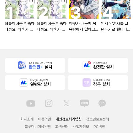
외톨이에는 익숙하
외톨이에는 익숙하
야쿠자 때문에 목
임시 약혼자를 그
니까요. 약혼자 방
니까요. 약혼자 방
욕탕에서 일하고
만두기로 했더니
치 중!
치 중! [단행본]
있습니다
냉혹한 용신 왕세
자의 상태가 이상
해졌습니다 [단행
본]
10배 적립, 2시간 먼저
원스토어에서
완전판+
설치
완전판 설치
Google Play에서
무협만화 플랫폼
일반판 설치
강툰 설치
회사소개
이용약관
개인정보처리방침
청소년보호정책
블루머니이용약관
고객센터
사업자정보
PC버전