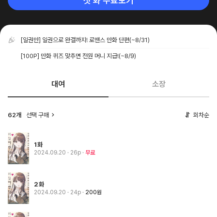
첫 화 무료보기
[일권만] 일권으로 완결까지! 로맨스 만화 단편
(~8/31)
[100P] 만화 퀴즈 맞추면 전원 머니 지급!
(~8/9)
대여
소장
62개
선택 구매
회차순
1화
2024.09.20
· 26p
무료
2화
2024.09.20
· 24p
200원