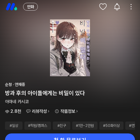
만화
순정 · 연재중
방과 후의 아이돌에게는 비밀이 있다
아마네 카시코
2.8천
리뷰작성
작품정보
#일상
#학원/캠퍼스
#친구
#1만~2만원
#50화이상
#연재