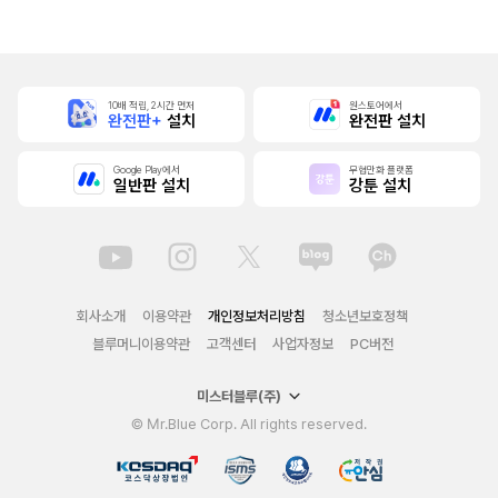
치 중!
어 해
치 중! [단행본]
10배 적립, 2시간 먼저
원스토어에서
완전판+
설치
완전판 설치
Google Play에서
무협만화 플랫폼
일반판 설치
강툰 설치
회사소개
이용약관
개인정보처리방침
청소년보호정책
블루머니이용약관
고객센터
사업자정보
PC버전
미스터블루(주)
© Mr.Blue Corp. All rights reserved.