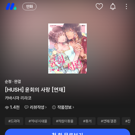
만화
순정 · 완결
[HUSH] 윤회의 사랑 [연재]
카바시마 리라코
1.4천
리뷰작성
작품정보
#드라마
#역사/시대물
#차원이동물
#동거
#연애/결혼
#친구