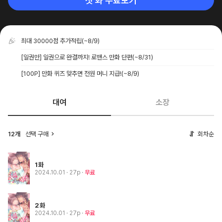
첫 화 무료보기
최대 30000점 추가적립
(~8/9)
[일권만] 일권으로 완결까지! 로맨스 만화 단편
(~8/31)
[100P] 만화 퀴즈 맞추면 전원 머니 지급!
(~8/9)
대여
소장
12개
선택 구매
회차순
1화
2024.10.01
· 27p
무료
2화
2024.10.01
· 27p
무료