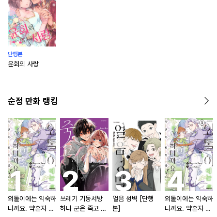
단행본
윤회의 사랑
순정 만화 랭킹
외톨이에는 익숙하
쓰레기 기둥서방
얼음 성벽 [단행
외톨이에는 익숙하
니까요. 약혼자 방
하나 군은 죽고 싶
본]
니까요. 약혼자 방