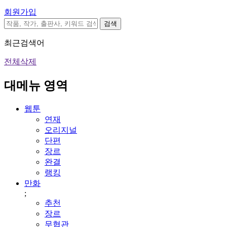
회원가입
검색
최근검색어
전체삭제
대메뉴 영역
웹툰
연재
오리지널
단편
장르
완결
랭킹
만화
;
추천
장르
무협관