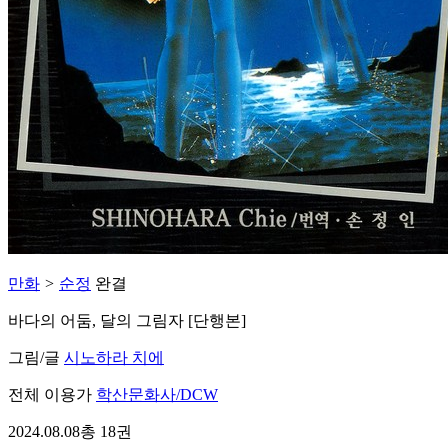
만화
>
순정
완결
바다의 어둠, 달의 그림자 [단행본]
그림/글
시노하라 치에
전체 이용가
학산문화사/DCW
2024.08.08
총 18권