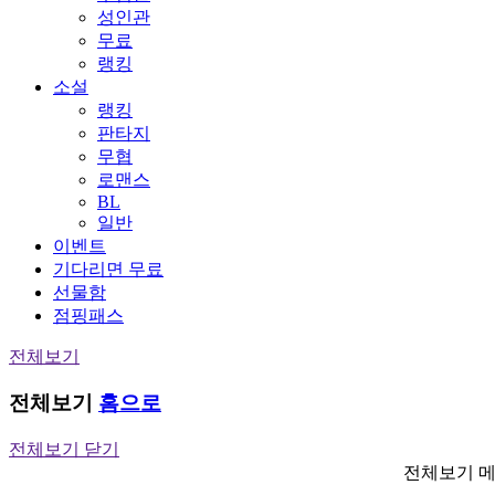
성인관
무료
랭킹
소설
랭킹
판타지
무협
로맨스
BL
일반
이벤트
기다리면 무료
선물함
점핑패스
전체보기
전체보기
홈으로
전체보기 닫기
전체보기 