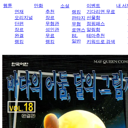
웹툰
만화
이벤트
내 서
소설
연재
추천
기다리면 무료
랭킹
오리지널
장르
선물함
판타지
단편
무협관
점핑패스
무협
장르
성인관
알림함
로맨스
완결
무료
BL
테마추천
일반
랭킹
랭킹
키워드로 검색