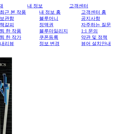
재
내 정보
고객센터
최근 본 작품
내 정보 홈
고객센터 홈
보관함
블루머니
공지사항
책갈피
정액권
자주하는 질문
찜 한 작품
블루마일리지
1:1 문의
찜 한 작가
쿠폰등록
약관 및 정책
내리뷰
정보 변경
뷰어 설치안내