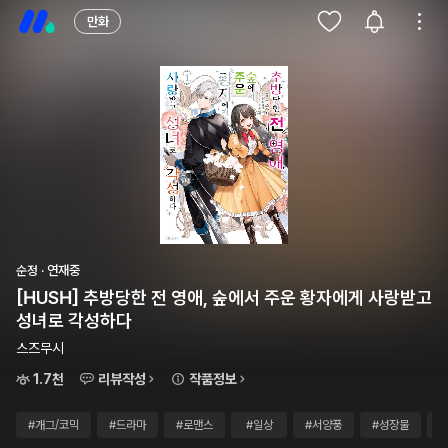
만화
순정 · 연재중
[HUSH] 추방당한 전 영애, 숲에서 주운 황자에게 사랑받고
성녀로 각성하다
스즈무시
1.7천
리뷰작성
작품정보
#개그/코믹
#드라마
#로맨스
#일상
#서양풍
#성장물
#