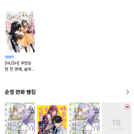
연재작
[HUSH] 추방당
한 전 영애, 숲에서
주운 황자에게 사
랑받고 성녀로 각
성하다 [연재]
순정 만화 랭킹