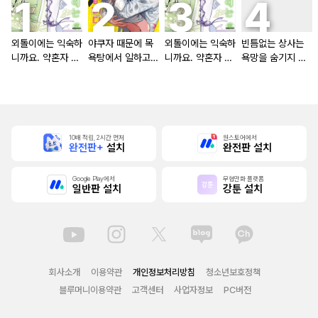
외톨이에는 익숙하
야쿠자 때문에 목
외톨이에는 익숙하
빈틈없는 상사는
니까요. 약혼자 방
욕탕에서 일하고
니까요. 약혼자 방
욕망을 숨기지 않
치 중!
있습니다
치 중! [단행본]
는다 (완전판) [스
크롤]
10배 적립, 2시간 먼저
원스토어에서
완전판+
설치
완전판 설치
Google Play에서
무협만화 플랫폼
일반판 설치
강툰 설치
회사소개
이용약관
개인정보처리방침
청소년보호정책
블루머니이용약관
고객센터
사업자정보
PC버전