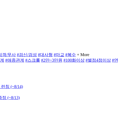
검객/무사
#검신/검성
#대사형
#마교
#복수
+ More
관계
#애증관계
#스크롤
#2만~3만원
#100화이상
#별점4점이상
#
 런칭
(~8/14)
 증정
(~8/13)