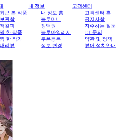
재
내 정보
고객센터
최근 본 작품
내 정보 홈
고객센터 홈
보관함
블루머니
공지사항
책갈피
정액권
자주하는 질문
찜 한 작품
블루마일리지
1:1 문의
찜 한 작가
쿠폰등록
약관 및 정책
내리뷰
정보 변경
뷰어 설치안내