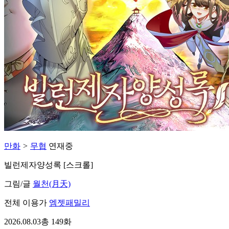
만화
>
무협
연재중
빌런제자양성록 [스크롤]
그림/글
월천(月天)
전체 이용가
엠젯패밀리
2026.08.03
총 149화