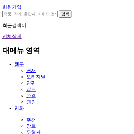
회원가입
검색
최근검색어
전체삭제
대메뉴 영역
웹툰
연재
오리지널
단편
장르
완결
랭킹
만화
;
추천
장르
무협관