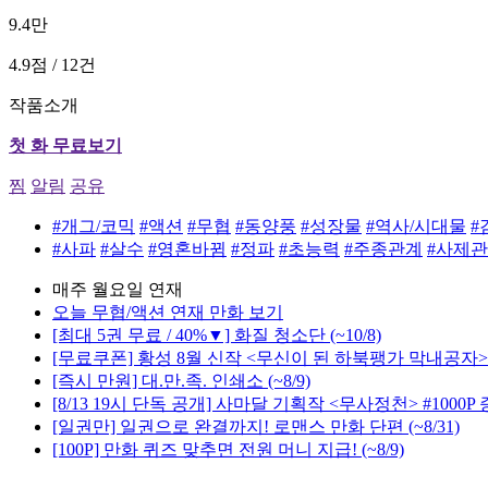
9.4만
4.9점 / 12건
작품소개
첫 화 무료보기
찜
알림
공유
#개그/코믹
#액션
#무협
#동양풍
#성장물
#역사/시대물
#
#사파
#살수
#영혼바뀜
#정파
#초능력
#주종관계
#사제
매주 월요일 연재
오늘 무협/액션 연재 만화 보기
[최대 5권 무료 / 40%▼] 화질 청소단
(~10/8)
[무료쿠폰] 황성 8월 신작 <무신이 된 하북팽가 막내공자>
[즉시 만원] 대.만.족. 인쇄소
(~8/9)
[8/13 19시 단독 공개] 사마달 기획작 <무사정천> #1000P
[일권만] 일권으로 완결까지! 로맨스 만화 단편
(~8/31)
[100P] 만화 퀴즈 맞추면 전원 머니 지급!
(~8/9)