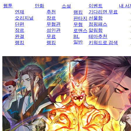
웹툰
만화
이벤트
내 서
소설
연재
추천
기다리면 무료
랭킹
오리지널
장르
선물함
판타지
단편
무협관
점핑패스
무협
장르
성인관
알림함
로맨스
완결
무료
BL
테마추천
일반
랭킹
랭킹
키워드로 검색