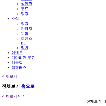
성인관
무료
랭킹
소설
랭킹
판타지
무협
로맨스
BL
일반
이벤트
기다리면 무료
선물함
점핑패스
전체보기
전체보기
홈으로
전체보기 닫기
전체보기 