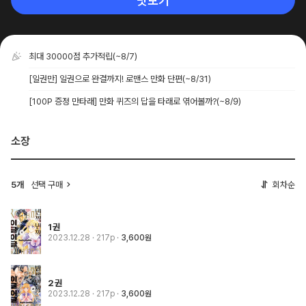
맛보기
최대 30000점 추가적립
(~8/7)
[일권만] 일권으로 완결까지! 로맨스 만화 단편
(~8/31)
[100P 증정 만타래] 만화 퀴즈의 답을 타래로 엮어볼까?
(~8/9)
소장
5개
선택 구매
회차순
1권
2023.12.28
· 217p
3,600원
2권
2023.12.28
· 217p
3,600원