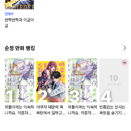
연재작
반짝반짝과 이글이
글
순정 만화 랭킹
외톨이에는 익숙하
야쿠자 때문에 목
외톨이에는 익숙하
빈틈없는 상사는
니까요. 약혼자 방
욕탕에서 일하고
니까요. 약혼자 방
욕망을 숨기지 않
치 중!
있습니다
치 중! [단행본]
는다 (완전판) [스
크롤]