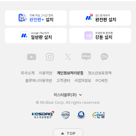
10배 적립, 2시간 먼저
원스토어에서
완전판+
설치
완전판 설치
Google Play에서
무협만화 플랫폼
일반판 설치
강툰 설치
회사소개
이용약관
개인정보처리방침
청소년보호정책
블루머니이용약관
고객센터
사업자정보
PC버전
미스터블루(주)
© Mr.Blue Corp. All rights reserved.
TOP