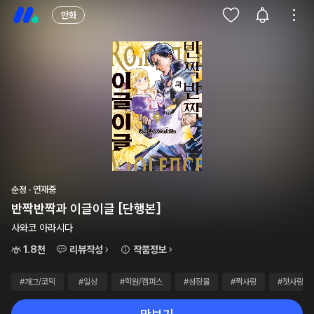
만화
순정 · 연재중
반짝반짝과 이글이글 [단행본]
사와코 아라시다
1.8천
리뷰작성
작품정보
#개그/코믹
#일상
#학원/캠퍼스
#성장물
#짝사랑
#첫사랑