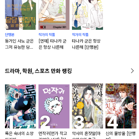
단행본
작가의 작품
작가의 작품
동거인 사노 군은
[연재] 타나카 군
타나카 군은 항상
그저 유능한 담당
은 항상 나른해
나른해 [단행본]
편집자일 뿐입니다
[단행본]
드라마, 학원, 스포츠 만화 랭킹
록은 숙녀의 소양
먼작귀(먼가 작고
약사의 혼잣말(마
신의 물방울 [단행