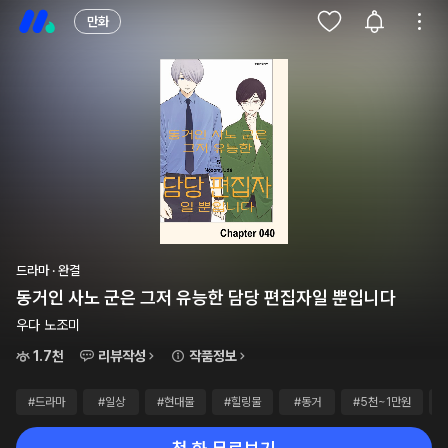
만화
드라마 · 완결
동거인 사노 군은 그저 유능한 담당 편집자일 뿐입니다
우다 노조미
1.7천
리뷰작성
작품정보
#드라마
#일상
#현대물
#힐링물
#동거
#5천~1만원