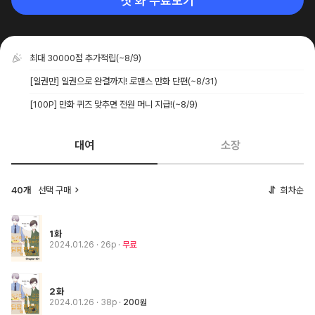
첫 화 무료보기
최대 30000점 추가적립
(~8/9)
[일권만] 일권으로 완결까지! 로맨스 만화 단편
(~8/31)
[100P] 만화 퀴즈 맞추면 전원 머니 지급!
(~8/9)
대여
소장
40개
선택 구매
회차순
1화
2024.01.26
· 26p
무료
2화
2024.01.26
· 38p
200원