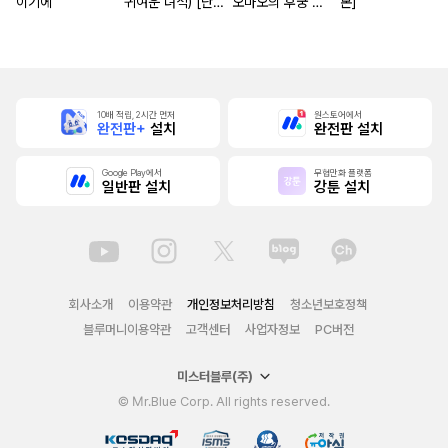
이기에
귀여운 녀석) [단
오마오의 후궁 수
본]
행본]
수께끼 풀이수첩)
[단행본]
10배 적립, 2시간 먼저
원스토어에서
완전판+
설치
완전판 설치
Google Play에서
무협만화 플랫폼
일반판 설치
강툰 설치
회사소개
이용약관
개인정보처리방침
청소년보호정책
블루머니이용약관
고객센터
사업자정보
PC버전
미스터블루(주)
© Mr.Blue Corp. All rights reserved.