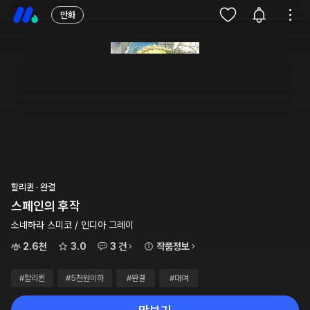
만화
할리퀸 · 완결
스페인의 후작
소네하라 스미코 / 인디아 그레이
2.6천
3.0
3 건
작품정보
#할리퀸
#5천원이하
#완결
#대여