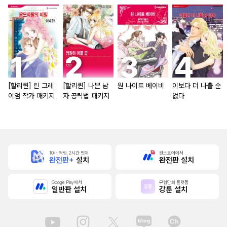
[할리퀸] 린 그레
[할리퀸] 나쁜 남
원 나이트 베이비
이보다 더 나쁠 순
이엄 작가 패키지
자 공략법 패키지
없다
10배 적립, 2시간 먼저
원스토어에서
완전판+
설치
완전판 설치
Google Play에서
무협만화 플랫폼
일반판 설치
강툰 설치