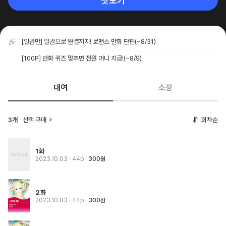
맛보기
[일권만] 일권으로 완결까지! 로맨스 만화 단편
(~8/31)
[100P] 만화 퀴즈 맞추면 전원 머니 지급!
(~8/9)
대여
소장
3개
선택 구매
회차순
1화
2023.10.03
· 44p
300원
2화
2023.10.03
· 44p
300원