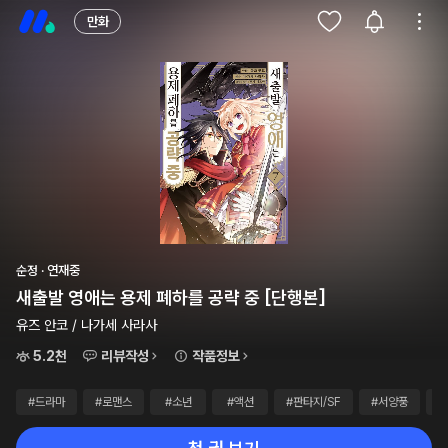
만화
순정 · 연재중
새출발 영애는 용제 폐하를 공략 중 [단행본]
유즈 안코 / 나가세 사라사
5.2천
리뷰작성
작품정보
#드라마
#로맨스
#소년
#액션
#판타지/SF
#서양풍
#