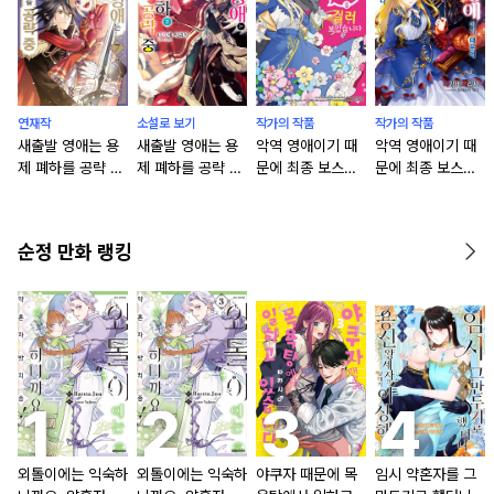
연재작
소설로 보기
작가의 작품
작가의 작품
새출발 영애는 용
새출발 영애는 용
악역 영애이기 때
악역 영애이기 때
제 폐하를 공략 중
제 폐하를 공략 중
문에 최종 보스를
문에 최종 보스를
[연재]
[단행본]
길러보았습니다
길러보았습니다
[단행본]
순정 만화 랭킹
외톨이에는 익숙하
외톨이에는 익숙하
야쿠자 때문에 목
임시 약혼자를 그