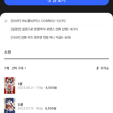
첫 권 보기
[500P] 라노벨X코믹스 COMBO
(~12/31)
[일권만] 일권으로 완결까지! 로맨스 만화 단편
(~8/31)
[100P] 만화 퀴즈 맞추면 전원 머니 지급!
(~8/9)
소장
7개
선택 구매
회차순
1권
2023.06.21
· 178p
4,500원
2권
2023.07.13
· 182p
4,500원