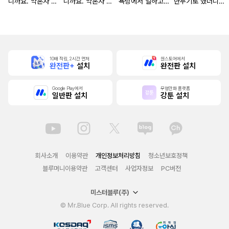
니까요. 약혼자 방
니까요. 약혼자 방
욕탕에서 일하고
만두기로 했더니
치 중!
치 중! [단행본]
있습니다
냉혹한 용신 왕세
자의 상태가 이상
해졌습니다 [단행
본]
10배 적립, 2시간 먼저
원스토어에서
완전판+
설치
완전판 설치
Google Play에서
무협만화 플랫폼
일반판 설치
강툰 설치
회사소개
이용약관
개인정보처리방침
청소년보호정책
블루머니이용약관
고객센터
사업자정보
PC버전
미스터블루(주)
© Mr.Blue Corp. All rights reserved.