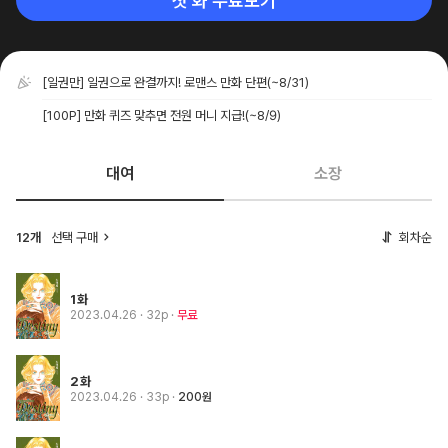
첫 화 무료보기
[일권만] 일권으로 완결까지! 로맨스 만화 단편
(~8/31)
[100P] 만화 퀴즈 맞추면 전원 머니 지급!
(~8/9)
대여
소장
12개
선택 구매
회차순
1화
2023.04.26
· 32p
무료
2화
2023.04.26
· 33p
200원