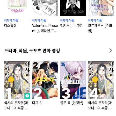
작가의 작품
작가의 작품
작가의 작품
작가의 작품
미소유희
Valentine Prese
첫키스는 누구?
모르페우스 [스크
nt (발렌타인 프레
롤]
젠트)
드라마, 학원, 스포츠 만화 랭킹
약사의 혼잣말(마
디그 잇
블루 록 [단행본]
약사의 혼잣말(마
오마오의 후궁 수
오마오의 후궁 수
수께끼 풀이수첩)
수께끼 풀이수첩)