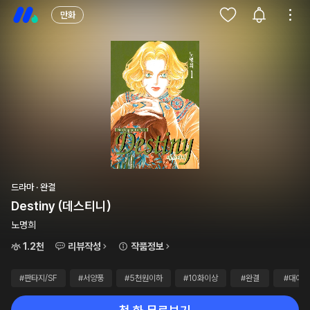
만화
드라마 · 완결
Destiny (데스티니)
노명희
1.2천
리뷰작성
작품정보
#판타지/SF
#서양풍
#5천원이하
#10화이상
#완결
#대여