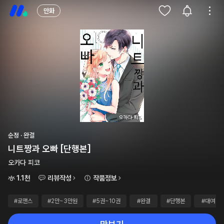
만화
순정 · 완결
니트짱과 오빠 [단행본]
오카다 피코
1.1천
리뷰작성
작품정보
#로맨스
#2만~3만원
#5권~10권
#완결
#단행본
#대여