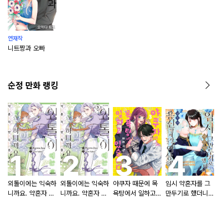
연재작
니트짱과 오빠
순정 만화 랭킹
외톨이에는 익숙하
외톨이에는 익숙하
야쿠자 때문에 목
임시 약혼자를 그
니까요. 약혼자 방
니까요. 약혼자 방
욕탕에서 일하고
만두기로 했더니
치 중!
치 중! [단행본]
있습니다
냉혹한 용신 왕세
자의 상태가 이상