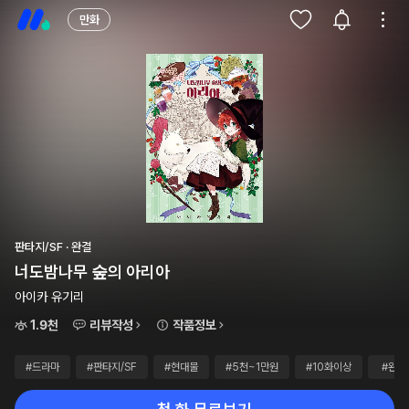
만화
판타지/SF · 완결
너도밤나무 숲의 아리아
아이카 유기리
1.9천
리뷰작성
작품정보
#드라마
#판타지/SF
#현대물
#5천~1만원
#10화이상
#완결