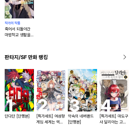
작가의 작품
죽어서 되돌아간
마법학교 생활을,
옛 연인과 프롤로
그부터 [단행본]
판타지/SF 만화 랭킹
단다단 [단행본]
[특가세트] 여성향
약속의 네버랜드
[특가세트] 마도구
게임 세계는 엑스
[단행본]
사 달리아는 고개
트라에게 엄격한
숙이지 않아