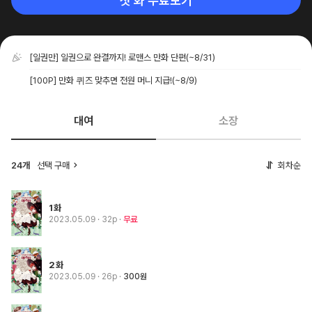
첫 화 무료보기
[일권만] 일권으로 완결까지! 로맨스 만화 단편
(~8/31)
[100P] 만화 퀴즈 맞추면 전원 머니 지급!
(~8/9)
대여
소장
24개
선택 구매
회차순
1화
2023.05.09
· 32p
무료
2화
2023.05.09
· 26p
300원