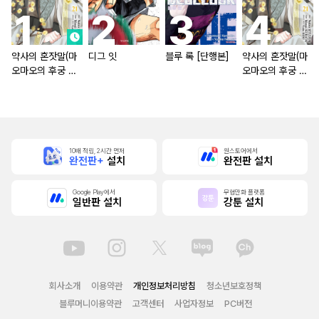
약사의 혼잣말(마
디그 잇
블루 록 [단행본]
약사의 혼잣말(마
오마오의 후궁 수
오마오의 후궁 수
수께끼 풀이수첩)
수께끼 풀이수첩)
[단행본]
10배 적립, 2시간 먼저
원스토어에서
완전판+
설치
완전판 설치
Google Play에서
무협만화 플랫폼
일반판 설치
강툰 설치
회사소개
이용약관
개인정보처리방침
청소년보호정책
블루머니이용약관
고객센터
사업자정보
PC버전