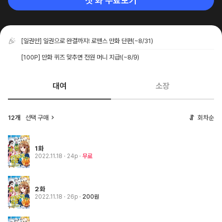
첫 화 무료보기
[일권만] 일권으로 완결까지! 로맨스 만화 단편
(~8/31)
[100P] 만화 퀴즈 맞추면 전원 머니 지급!
(~8/9)
대여
소장
12개
선택 구매
회차순
1화
2022.11.18
· 24p
무료
2화
2022.11.18
· 26p
200원