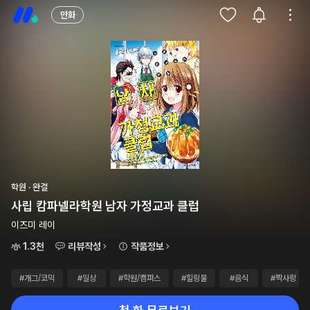
만화
학원 · 완결
사립 캄파넬라학원 남자 가정교과 클럽
이즈미 레이
1.3천
리뷰작성
작품정보
#개그/코믹
#일상
#학원/캠퍼스
#힐링물
#음식
#짝사랑