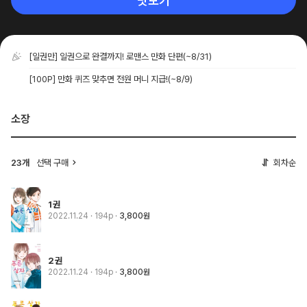
맛보기
[일권만] 일권으로 완결까지! 로맨스 만화 단편
(~8/31)
[100P] 만화 퀴즈 맞추면 전원 머니 지급!
(~8/9)
소장
23개
선택 구매
회차순
1권
2022.11.24
· 194p
3,800원
2권
2022.11.24
· 194p
3,800원