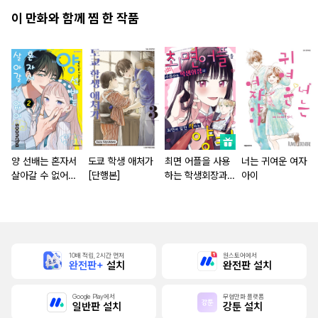
해졌습니다 [단행
이 만화와 함께 찜 한 작품
본]
양 선배는 혼자서
도쿄 학생 애처가
최면 어플을 사용
너는 귀여운 여자
살아갈 수 없어
[단행본]
하는 학생회장과
아이
[단행본]
최면에 걸린 척하
는 양키 [스크롤]
10배 적립, 2시간 먼저
원스토어에서
완전판+
설치
완전판 설치
Google Play에서
무협만화 플랫폼
일반판 설치
강툰 설치