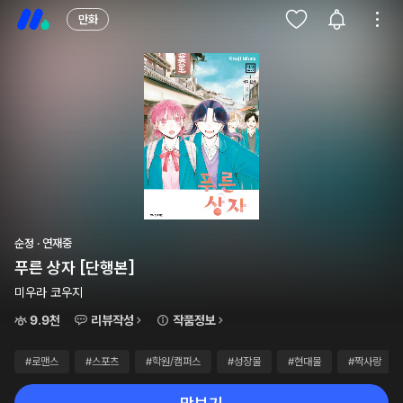
만화
순정 · 연재중
푸른 상자 [단행본]
미우라 코우지
9.9천
리뷰작성
작품정보
#로맨스
#스포츠
#학원/캠퍼스
#성장물
#현대물
#짝사랑