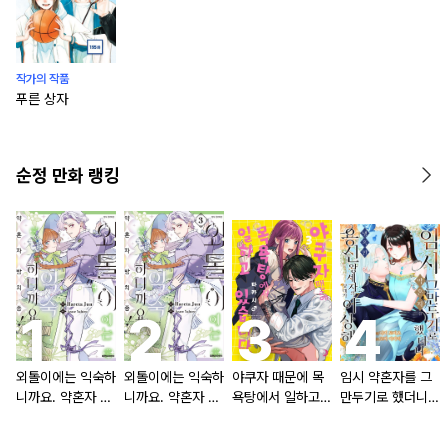
작가의 작품
푸른 상자
순정 만화 랭킹
외톨이에는 익숙하
외톨이에는 익숙하
야쿠자 때문에 목
임시 약혼자를 그
니까요. 약혼자 방
니까요. 약혼자 방
욕탕에서 일하고
만두기로 했더니
치 중!
치 중! [단행본]
있습니다
냉혹한 용신 왕세
자의 상태가 이상