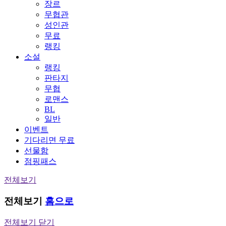
장르
무협관
성인관
무료
랭킹
소설
랭킹
판타지
무협
로맨스
BL
일반
이벤트
기다리면 무료
선물함
점핑패스
전체보기
전체보기
홈으로
전체보기 닫기