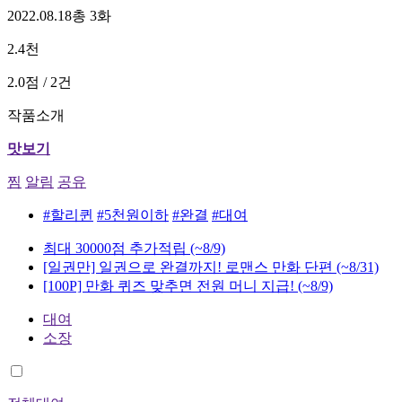
2022.08.18
총 3화
2.4천
2.0점 / 2건
작품소개
맛보기
찜
알림
공유
#할리퀸
#5천원이하
#완결
#대여
최대 30000점 추가적립
(~8/9)
[일권만] 일권으로 완결까지! 로맨스 만화 단편
(~8/31)
[100P] 만화 퀴즈 맞추면 전원 머니 지급!
(~8/9)
대여
소장