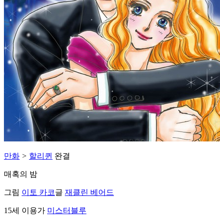
만화
>
할리퀸
완결
매혹의 밤
그림
이토 카코
글
재클린 베어드
15세 이용가
미스터블루