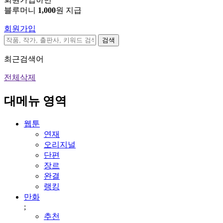
블루머니
1,000
원 지급
회원가입
검색
최근검색어
전체삭제
대메뉴 영역
웹툰
연재
오리지널
단편
장르
완결
랭킹
만화
;
추천