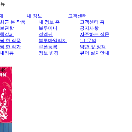
메뉴
재
내 정보
고객센터
최근 본 작품
내 정보 홈
고객센터 홈
보관함
블루머니
공지사항
책갈피
정액권
자주하는 질문
찜 한 작품
블루마일리지
1:1 문의
찜 한 작가
쿠폰등록
약관 및 정책
내리뷰
정보 변경
뷰어 설치안내