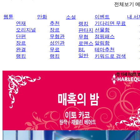
전체보기 
웹툰
만화
이벤트
내 서
소설
연재
추천
기다리면 무료
랭킹
오리지널
장르
선물함
판타지
단편
무협관
점핑패스
무협
장르
성인관
알림함
로맨스
완결
무료
BL
테마추천
일반
랭킹
랭킹
키워드로 검색