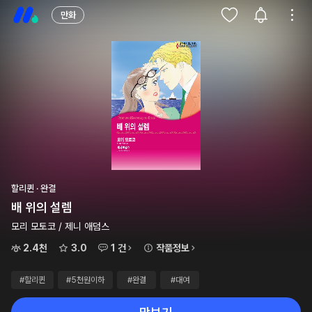
만화
할리퀸 · 완결
배 위의 설렘
모리 모토코 / 제니 애덤스
2.4천
3.0
1 건
작품정보
#할리퀸
#5천원이하
#완결
#대여