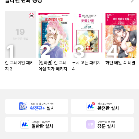
할리퀸 만화 랭킹
린 그레이엄 패키
[할리퀸] 린 그레
루시 고든 패키지
하얀 베일 속 비밀
지 3
이엄 작가 패키지
4
10배 적립, 2시간 먼저
원스토어에서
완전판+
설치
완전판 설치
Google Play에서
무협만화 플랫폼
일반판 설치
강툰 설치