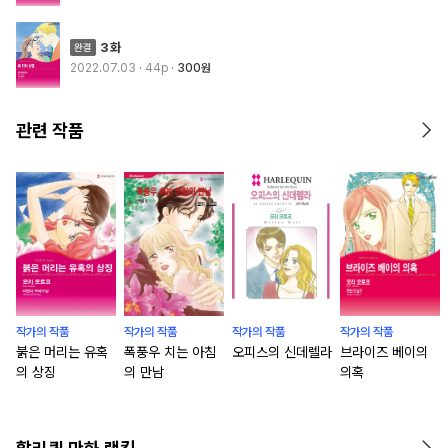
3화
2022.07.03
· 44p
300원
관련 작품
작가의 작품
작가의 작품
작가의 작품
작가의 작품
붉은 머리는 유혹
폭풍우 치는 아침
오피스의 신데렐라
브라이즈 베이의
의 상징
의 만남
의혹