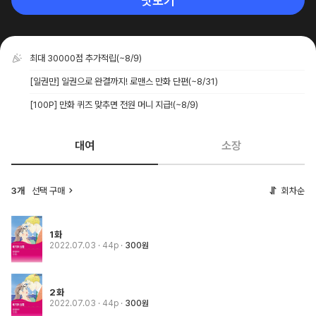
맛보기
최대 30000점 추가적립
(~8/9)
[일권만] 일권으로 완결까지! 로맨스 만화 단편
(~8/31)
[100P] 만화 퀴즈 맞추면 전원 머니 지급!
(~8/9)
대여
소장
3개
선택 구매
회차순
1화
2022.07.03
· 44p
300원
2화
2022.07.03
· 44p
300원