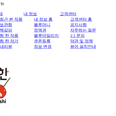
메뉴
재
내 정보
고객센터
최근 본 작품
내 정보 홈
고객센터 홈
보관함
블루머니
공지사항
책갈피
정액권
자주하는 질문
찜 한 작품
블루마일리지
1:1 문의
찜 한 작가
쿠폰등록
약관 및 정책
내리뷰
정보 변경
뷰어 설치안내