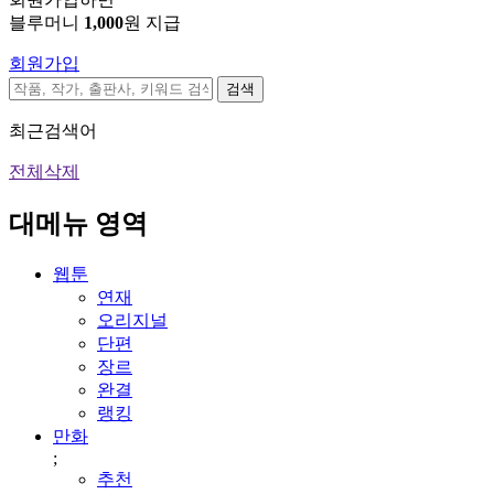
블루머니
1,000
원 지급
회원가입
검색
최근검색어
전체삭제
대메뉴 영역
웹툰
연재
오리지널
단편
장르
완결
랭킹
만화
;
추천