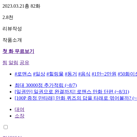
2023.03.21
총 82화
2.8천
리뷰작성
작품소개
첫 화 무료보기
찜
알림
공유
#로맨스
#일상
#힐링물
#동거
#음식
#1만~2만원
#50화이
최대 30000점 추가적립
(~8/7)
[일권만] 일권으로 완결까지! 로맨스 만화 단편
(~8/31)
[100P 증정 만타래] 만화 퀴즈의 답을 타래로 엮어볼까?
(~
대여
소장