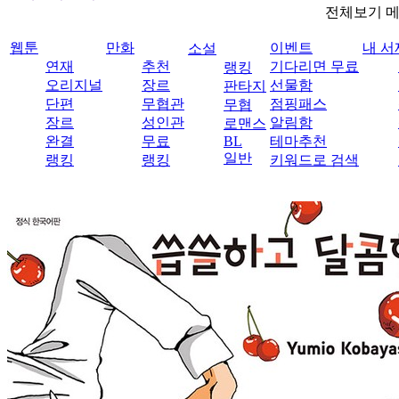
전체보기 
웹툰
만화
이벤트
내 서
소설
연재
추천
기다리면 무료
랭킹
오리지널
장르
선물함
판타지
단편
무협관
점핑패스
무협
장르
성인관
알림함
로맨스
완결
무료
BL
테마추천
일반
랭킹
랭킹
키워드로 검색