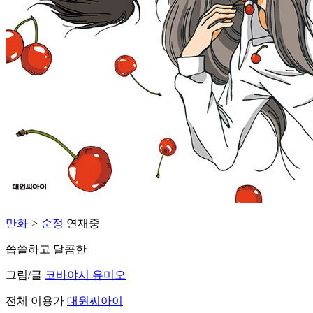
만화
>
순정
연재중
씁쓸하고 달콤한
그림/글
코바야시 유미오
전체 이용가
대원씨아이