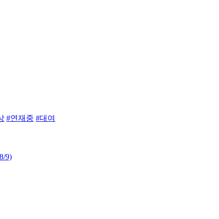
상
#연재중
#대여
8/9)