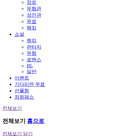
장르
무협관
성인관
무료
랭킹
소설
랭킹
판타지
무협
로맨스
BL
일반
이벤트
기다리면 무료
선물함
점핑패스
전체보기
전체보기
홈으로
전체보기 닫기