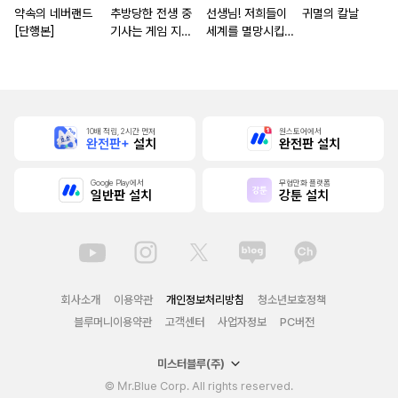
약속의 네버랜드
추방당한 전생 중
선생님! 저희들이
귀멸의 칼날
[단행본]
기사는 게임 지식
세계를 멸망시킵니
으로 무쌍한다 [단
다
행본]
10배 적립, 2시간 먼저
원스토어에서
완전판+
설치
완전판 설치
Google Play에서
무협만화 플랫폼
일반판 설치
강툰 설치
회사소개
이용약관
개인정보처리방침
청소년보호정책
블루머니이용약관
고객센터
사업자정보
PC버전
미스터블루(주)
© Mr.Blue Corp. All rights reserved.