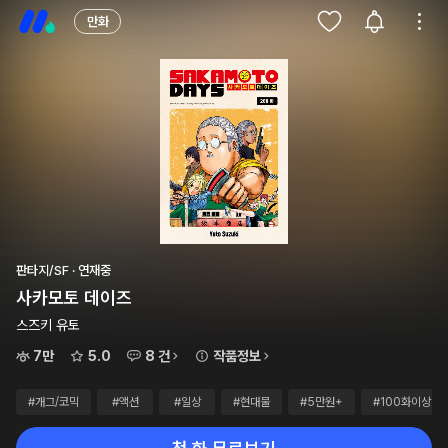
만화
판타지/SF · 연재중
사카모토 데이즈
스즈키 유토
7만
5.0
8 건
작품정보
#개그/코믹
#액션
#일상
#현대물
#5만원+
#100화이상