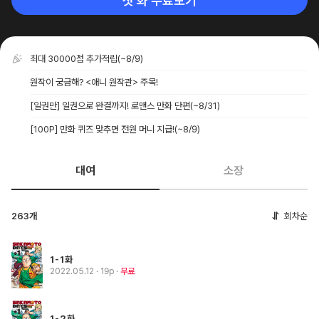
첫 화 무료보기
최대 30000점 추가적립
(~8/9)
원작이 궁금해? <애니 원작관> 주목!
[일권만] 일권으로 완결까지! 로맨스 만화 단편
(~8/31)
[100P] 만화 퀴즈 맞추면 전원 머니 지급!
(~8/9)
대여
소장
263개
회차순
1-1화
2022.05.12
· 19p
무료
1-2화