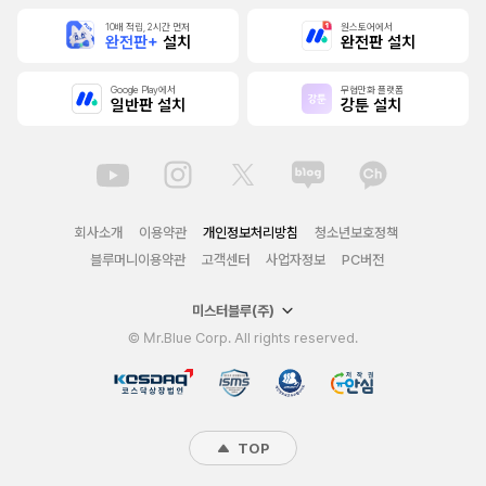
10배 적립, 2시간 먼저
원스토어에서
완전판+
설치
완전판 설치
Google Play에서
무협만화 플랫폼
일반판 설치
강툰 설치
회사소개
이용약관
개인정보처리방침
청소년보호정책
블루머니이용약관
고객센터
사업자정보
PC버전
미스터블루(주)
© Mr.Blue Corp. All rights reserved.
TOP