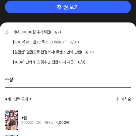
첫 권 보기
최대 30000점 추가적립
(~8/7)
[500P] 라노벨X코믹스 COMBO
(~12/31)
[일권만] 일권으로 완결까지! 로맨스 만화 단편
(~8/31)
[100P] 만화 퀴즈 맞추면 전원 머니 지급!
(~8/9)
소장
4개
선택 구매
회차순
1권
2022.04.06
· 168p
4,000원