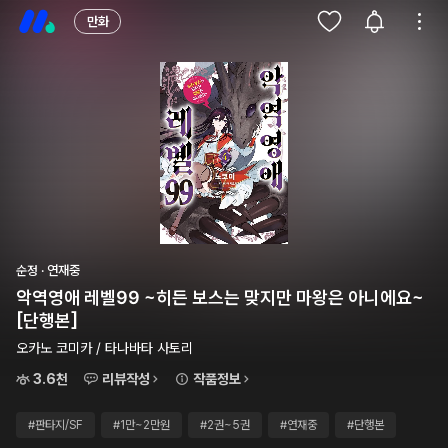
만화
순정 · 연재중
악역영애 레벨99 ~히든 보스는 맞지만 마왕은 아니에요~
[단행본]
오카노 코미카 / 타나바타 사토리
3.6천
리뷰작성
작품정보
#판타지/SF
#1만~2만원
#2권~5권
#연재중
#단행본