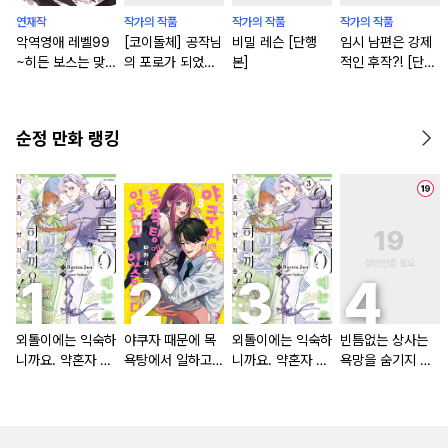
연재작
작가의 작품
작가의 작품
작가의 작품
악역영애 레벨99
[코이돌체] 공작님
비밀 레슨 [단행
임시 남편은 강제
~히든 보스는 맞
의 포로가 되었습
본]
적인 후작?! [단행
지만 마왕은 아니
니다 ~영애기사는
본]
에요~ [연재]
사랑을 모른다~
순정 만화 랭킹
외톨이에는 익숙하
야쿠자 때문에 목
외톨이에는 익숙하
빈틈없는 상사는
니까요. 약혼자 방
욕탕에서 일하고
니까요. 약혼자 방
욕망을 숨기지 않
치 중!
있습니다
치 중! [단행본]
는다 (완전판) [스
크롤]