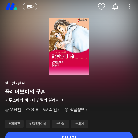
만화
할리퀸 · 완결
플레이보이의 구혼
사루스베리 바나나 / 앨리 블레이크
2.6천
3.8
4 건
작품정보
#할리퀸
#5천원이하
#완결
#대여