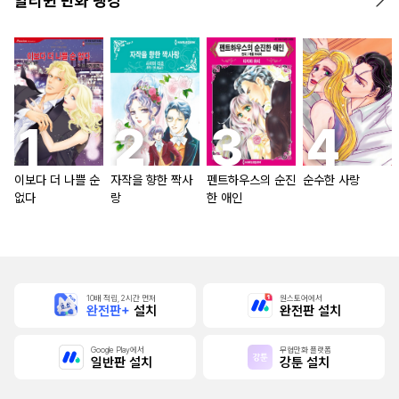
할리퀸 만화 랭킹
이보다 더 나쁠 순
자작을 향한 짝사
펜트하우스의 순진
순수한 사랑
없다
랑
한 애인
10배 적립, 2시간 먼저
원스토어에서
완전판+
설치
완전판 설치
Google Play에서
무협만화 플랫폼
일반판 설치
강툰 설치