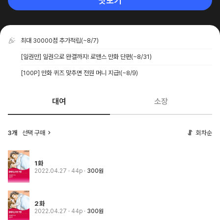
맛보기
최대 30000점 추가적립
(~8/7)
[일권만] 일권으로 완결까지! 로맨스 만화 단편
(~8/31)
[100P] 만화 퀴즈 맞추면 전원 머니 지급!
(~8/9)
대여
소장
3개
선택 구매
회차순
1화
2022.04.27
· 44p
300원
2화
2022.04.27
· 44p
300원