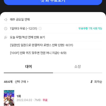
첫 화 무료보기
매주 금요일 연재
1일마다 무료 (~12/31)
무료쿠폰 1개 사용가능
오늘 무협/액션 연재 만화 보기
[일권만] 일권으로 완결까지! 로맨스 만화 단편
(~8/31)
[100P] 만화 퀴즈 맞추면 전원 머니 지급!
(~8/9)
대여
소장
464개
선택 구매
회차순
1화
2022.04.02
· 7MB
무료