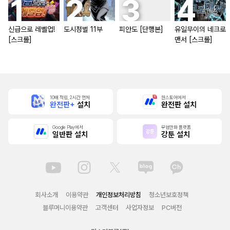
신급으로 레벨업!
도시정벌 11부
피안도 [단행본]
유일무이의 네크로
[스크롤]
맨서 [스크롤]
10배 적립, 2시간 먼저
원스토어에서
완전판+
설치
완전판 설치
Google Play에서
무협만화 플랫폼
일반판 설치
강툰 설치
회사소개
이용약관
개인정보처리방침
청소년보호정책
블루머니이용약관
고객센터
사업자정보
PC버전