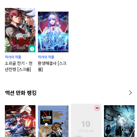
작가의 작품
작가의 작품
소르골 전기 - 천
환생해결사 [스크
년전쟁 [스크롤]
롤]
액션 만화 랭킹