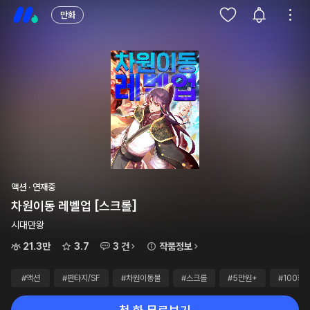
만화
액션 · 연재중
차원이동 레벨업 [스크롤]
시대만왕
21.3만
3.7
3 건
작품정보
#액션
#판타지/SF
#차원이동물
#스크롤
#5만원+
#100화