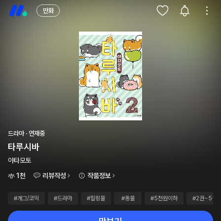
만화
드라마 · 연재중
타루시바
아타모토
1천
리뷰작성
작품정보
#개그/코믹
#드라마
#힐링물
#동물
#5천원이하
#2권~5권