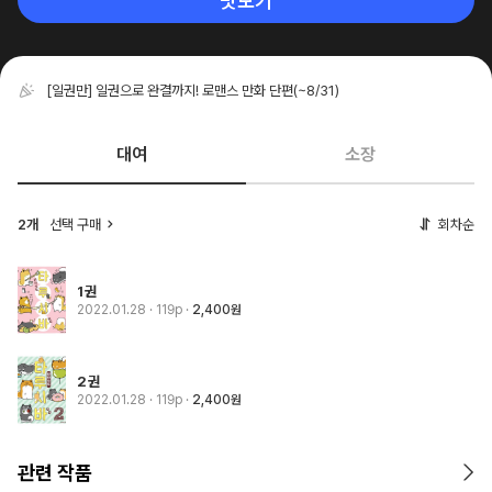
맛보기
[일권만] 일권으로 완결까지! 로맨스 만화 단편
(~8/31)
대여
소장
2개
선택 구매
회차순
1권
2022.01.28
· 119p
2,400원
2권
2022.01.28
· 119p
2,400원
관련 작품