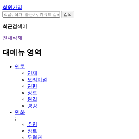
회원가입
검색
최근검색어
전체삭제
대메뉴 영역
웹툰
연재
오리지널
단편
장르
완결
랭킹
만화
;
추천
장르
무협관