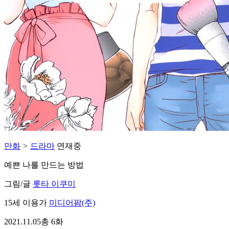
만화
>
드라마
연재중
예쁜 나를 만드는 방법
그림/글
롯타 이쿠미
15세 이용가
미디어팜(주)
2021.11.05
총 6화