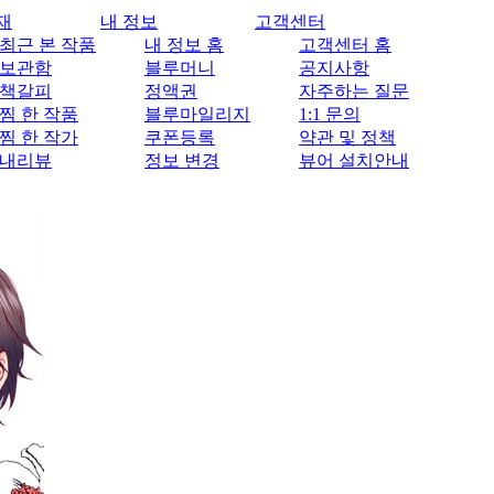
재
내 정보
고객센터
최근 본 작품
내 정보 홈
고객센터 홈
보관함
블루머니
공지사항
책갈피
정액권
자주하는 질문
찜 한 작품
블루마일리지
1:1 문의
찜 한 작가
쿠폰등록
약관 및 정책
내리뷰
정보 변경
뷰어 설치안내