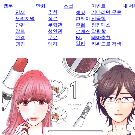
웹툰
만화
이벤트
내 서
소설
연재
추천
기다리면 무료
랭킹
오리지널
장르
선물함
판타지
단편
무협관
점핑패스
무협
장르
성인관
알림함
로맨스
완결
무료
BL
테마추천
일반
랭킹
랭킹
키워드로 검색