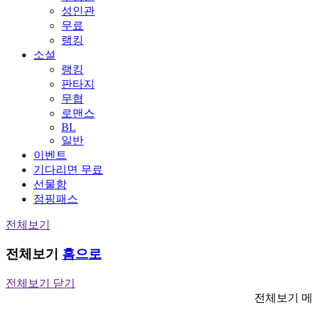
성인관
무료
랭킹
소설
랭킹
판타지
무협
로맨스
BL
일반
이벤트
기다리면 무료
선물함
점핑패스
전체보기
전체보기
홈으로
전체보기 닫기
전체보기 