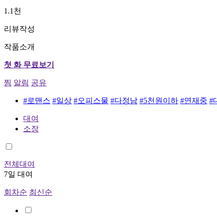
1.1천
리뷰작성
작품소개
첫 화 무료보기
찜
알림
공유
#로맨스
#일상
#오피스물
#다정남
#5천원이하
#연재중
#
대여
소장
전체대여
7일 대여
회차순
최신순